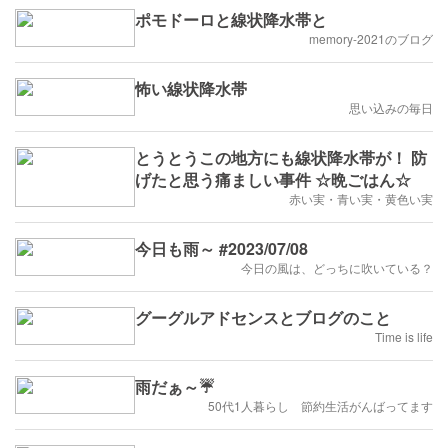
ポモドーロと線状降水帯と
memory-2021のブログ
怖い線状降水帯
思い込みの毎日
とうとうこの地方にも線状降水帯が！ 防
げたと思う痛ましい事件 ☆晩ごはん☆
赤い実・青い実・黄色い実
今日も雨～ #2023/07/08
今日の風は、どっちに吹いている？
グーグルアドセンスとブログのこと
Time is life
雨だぁ～☔
50代1人暮らし 節約生活がんばってます