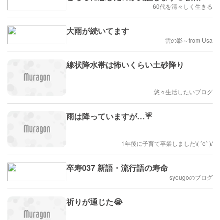
捨離
60代を清々しく生きる
大雨が続いてます
雲の影～from Usa
線状降水帯は怖いくらい土砂降り
悠々生活したいブログ
雨は降っていますが…☔️
1年後に子育て卒業しました\( ˆoˆ )/
卒寿037 新語・流行語の寿命
syougoのブログ
祈りが通じた😭