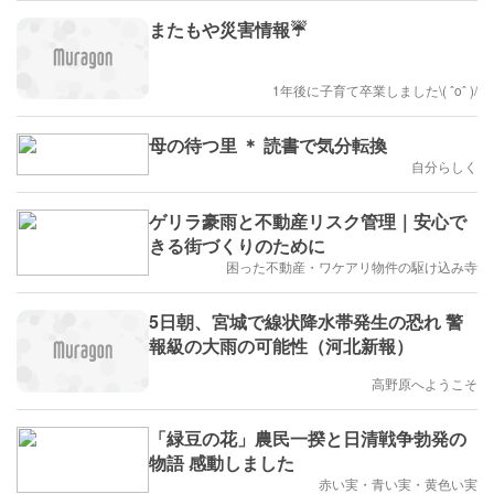
またもや災害情報☔️
1年後に子育て卒業しました\( ˆoˆ )/
母の待つ里 ＊ 読書で気分転換
自分らしく
ゲリラ豪雨と不動産リスク管理｜安心で
きる街づくりのために
困った不動産・ワケアリ物件の駆け込み寺
5日朝、宮城で線状降水帯発生の恐れ 警
報級の大雨の可能性（河北新報）
高野原へようこそ
「緑豆の花」農民一揆と日清戦争勃発の
物語 感動しました
赤い実・青い実・黄色い実