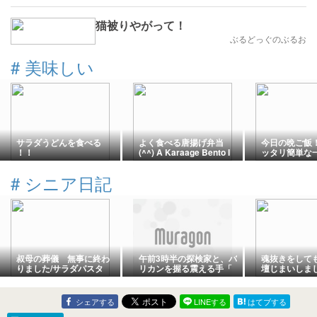
猫被りやがって！
ぶるどっぐのぶるお
#
美味しい
サラダうどんを食べる
よく食べる唐揚げ弁当
今日の晩ご飯
！！
(^^) A Karaage Bento I
ッタリ簡単な
Often Eat
トと玉ねぎの
#
シニア日記
叔母の葬儀 無事に終わ
午前3時半の探検家と、バ
魂抜きをして
りました/サラダパスタ
リカンを握る震える手「
壇じまいしま
老犬と幻のダブリン」
シェアする
LINEする
はてブする