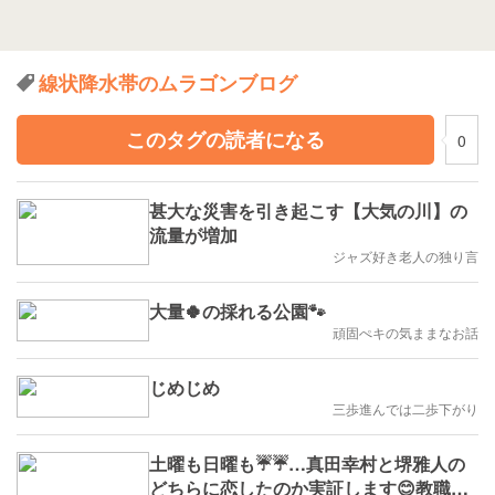
線状降水帯のムラゴンブログ
このタグの読者になる
0
甚大な災害を引き起こす【大気の川】の
流量が増加
ジャズ好き老人の独り言
大量🍀の採れる公園🐾
頑固ぺキの気ままなお話
じめじめ
三歩進んでは二歩下がり
土曜も日曜も☔☔…真田幸村と堺雅人の
どちらに恋したのか実証します😊教職断