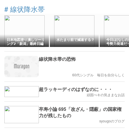
#
線状降水帯
日本地図塗り潰しツーリ
水たまり前で減速する？
今日は[なしの日
ング♪「新潟」最終日編
号勢力発達だ
これが・・・
サクランボ(笑
線状降水帯の恐怖
60代シングル 毎日を自分らしく
超ラッキーディのはずなのに・・・
頑固ぺキの気ままなお話
卒寿小論 695「改ざん・隠蔽」の国家権
力が残したもの
syougoのブログ