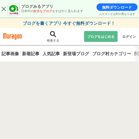
ブログみるアプリ
無料ダウンロード
日本中の
好きなブログ
をすばやく見られます
ムラゴンとはIDが異なります
ブログを書くアプリ 今すぐ無料ダウンロード！
ブログをはじめる
ログイン
検索する
記事画像
新着記事
人気記事
新登場ブログ
ブログ村カテゴリー
閲