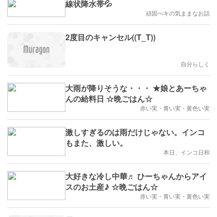
線状降水帯💦
頑固ぺキの気ままなお話
2度目のキャンセル((T_T))
自分らしく
大雨が降りそうな・・・ ★娘とあーちゃ
んの給料日 ☆晩ごはん☆
赤い実・青い実・黄色い実
激しすぎるのは雨だけじゃない。インコ
もまた、激しい。
本日、インコ日和
大好きな冷し中華♬ ひーちゃんからアイ
スのお土産♪ ☆晩ごはん☆
赤い実・青い実・黄色い実