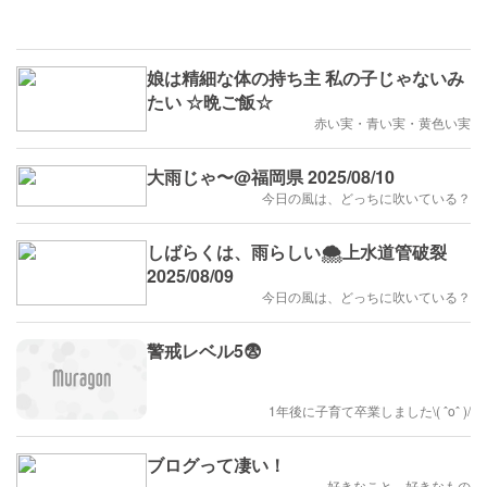
娘は精細な体の持ち主 私の子じゃないみ
たい ☆晩ご飯☆
赤い実・青い実・黄色い実
大雨じゃ〜@福岡県 2025/08/10
今日の風は、どっちに吹いている？
しばらくは、雨らしい🌨️上水道管破裂
2025/08/09
今日の風は、どっちに吹いている？
警戒レベル5😨
1年後に子育て卒業しました\( ˆoˆ )/
ブログって凄い！
好きなこと、好きなもの