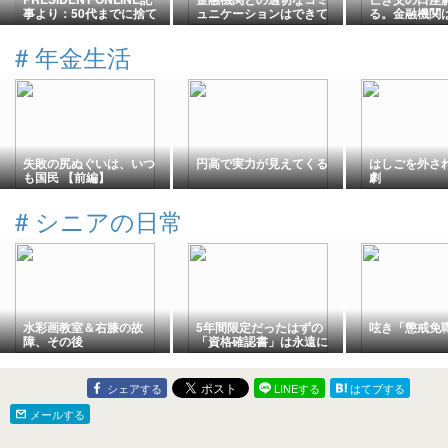
事より：50代までに捨て
ュニケーションはできて
る。金融機関
ておくべき「老後のお金
いるか
る範囲がベス
を食い潰すもの」をセル
#
年金生活
フチェック
失敗の尻ぬぐいは、いつ
円高で実力が見えてくる
はしごを外さ
も国民 【前編】
劇
#
シニアの日常
水彩画教室＆右膝の故
5年間限定だったはずの
呟き「懲戒免
障、その後
「資格確認書」は永遠に
続くらしい 放っておい
ても毎年送られてくる
シェアする
LINEする
はてブする
メールする