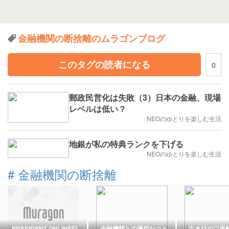
金融機関の断捨離のムラゴンブログ
このタグの読者になる
0
郵政民営化は失敗（3）日本の金融、現場
レベルは低い？
NEOのゆとりを楽しむ生活
地銀が私の特典ランクを下げる
NEOのゆとりを楽しむ生活
#
金融機関の断捨離
PRESIDENT ONLINE記
金融機関との適切なコミ
亡き父の口座