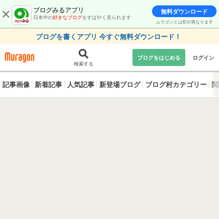
ブログみるアプリ
無料ダウンロード
日本中の
好きなブログ
をすばやく見られます
ムラゴンとはIDが異なります
ブログを書くアプリ 今すぐ無料ダウンロード！
ブログをはじめる
ログイン
検索する
記事画像
新着記事
人気記事
新登場ブログ
ブログ村カテゴリー
閲