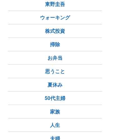
東野圭吾
ウォーキング
株式投資
掃除
お弁当
思うこと
夏休み
50代主婦
家族
人生
夫婦