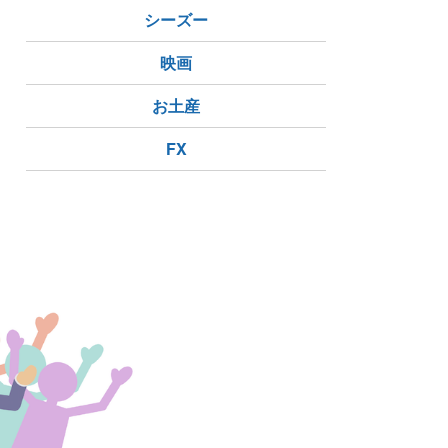
シーズー
映画
お土産
FX