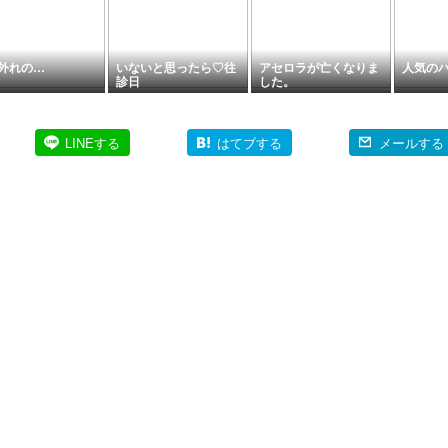
外れの…
いないと思ったら♡往
アセロラが亡くなりま
人気の
診日
した。
LINEする
はてブする
メールする