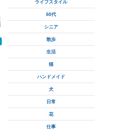
ライフスタイル
60代
ハンモック
もるちゃんandゾンゾ
暑がりさんのお気に入
猛暑、大切
ンの新しいお名前
りとチョコ痛みが出る
んずたち、
シニア
もたっぷり
しょう。
散歩
生活
猫
ハンドメイド
犬
日常
花
仕事