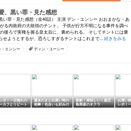
愛、黒い罪・見た感想
い罪・見た感想（全40話） 主演 デン・エンシー おおまかな・あ
怖がる內衛府の大統領のチント。 子供が行方不明になる事件を調べ
帝の後ろで実権を握る皇太后に、褒められる。 そしてチントには褒
らせようとするが、恐ろしすぎるチントはこれまで...
続きをみる
ン・エンシー
ディン・ユーシー
レポ！一目惚れの
週末のまとめ買い時の
新鮮！美味しい！鹿児
お買い
ーカフとリピート
相棒！色合いも好みの
島県産のオクラ
レポ！
くりのルームウェ
エコバッグ見つけまし
た！