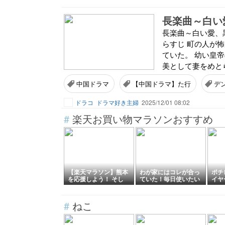
長楽曲～白い
長楽曲～白い愛、黒
らすじ 町の人が
ていた。 幼い皇
美として妻をめと
中国ドラマ
【中国ドラマ】た行
デ
ドラコ
ドラマ好き主婦
2025/12/01 08:02
#
楽天お買い物マラソンおすすめ
【楽天マラソン】熊本
わが家にはコレが合っ
ポチ
を応援しよう！ そし
ていた！毎日使いたい
イヤ
て、久しぶりのお出か
フタ付きボウルが優秀
しま
け・絶対に失敗しない
すぎた
ア！
うどんと、古民家カフ
#
ねこ
ェで絶品かき氷