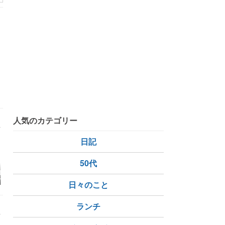
人気のカテゴリー
日記
50代
物マラソンポチ
《臭いって言っている
《家守》今年もまた可
お買い物マ
一気に完走！
人も臭い》自分の匂い
愛いあの子に会えまし
目の楽天プ
日々のこと
は気づきにくいから怖
た！＆楽天マラソン追
ード優待デ
い、、、
加購入品
中！
ランチ