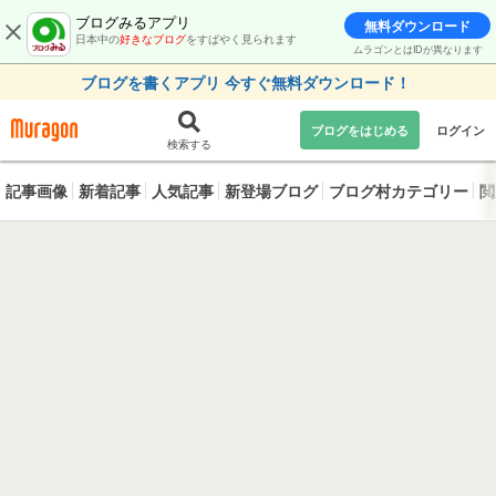
ブログみるアプリ
無料ダウンロード
日本中の
好きなブログ
をすばやく見られます
ムラゴンとはIDが異なります
ブログを書くアプリ 今すぐ無料ダウンロード！
ブログをはじめる
ログイン
検索する
記事画像
新着記事
人気記事
新登場ブログ
ブログ村カテゴリー
閲