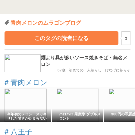
青肉メロンのムラゴンブログ
このタグの読者になる
0
麺より具が多いソース焼きそば・無名メ
ロン
67歳 初めての一人暮らし けなげに暮らそ
#
青肉メロン
今年初のメロン！スッキ
ハロハロ 果実氷 ダブルメ
300円の罪悪
リした甘さがたまらない
ロン♪
～
#
八王子