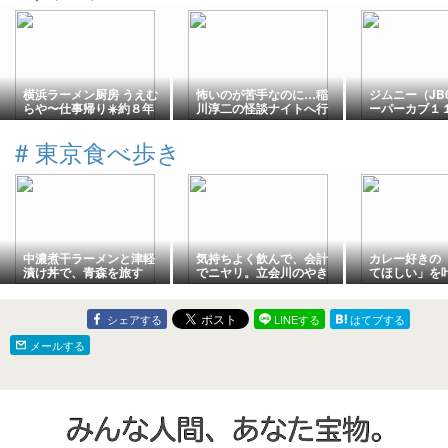
横浜ラーメン厨房 うえむ
怖いのが苦手なのに…稲
ジムニー（JB
らや〜仕事帰り☀️約８年
川淳二の怪談ナイトへ行
ーパーカブ１
ぶりに真夏の訪店😉〜
ってきました！
（JA07）〜
🍚＆買い物
#
東京食べ歩き
ション🛺💭＆
💭〜
中濃煮干ラーメンと津軽
気持ちよく飲んで、会計
カレー好きの
漬け丼で、青森を旅す
でニヤリ。立会川のやき
てほしい」を
る。神保町『鉢銀』
とん『もつ焼 信』
皿。蒲田『ド
シェアする
LINEする
はてブする
メールする