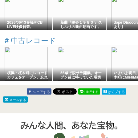
2026/06/13＠福岡CB
新曲『陽炎１９８０’』久
dope Discog
LIVE映像解禁。
しぶりの新曲動画です。
あり】
#
中古レコード
横浜・桜木町にレコード
56歳で脱サラ開業。オー
いよいよ明日
カフェをオープン。忘れ
プン後に待っていた現実
木町にMishMa
られない初日になりまし
｜健康保険・年金手続き
がグランドオ
た
と想定以上のご来店に感
謝
シェアする
LINEする
はてブする
メールする