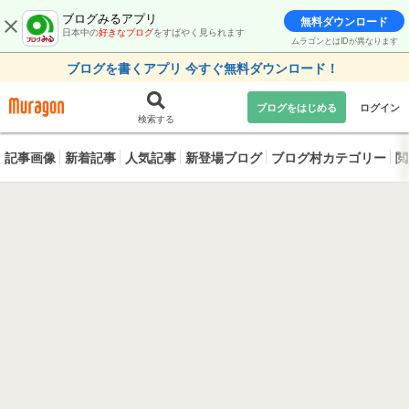
ブログみるアプリ
無料ダウンロード
日本中の
好きなブログ
をすばやく見られます
ムラゴンとはIDが異なります
ブログを書くアプリ 今すぐ無料ダウンロード！
ブログをはじめる
ログイン
検索する
記事画像
新着記事
人気記事
新登場ブログ
ブログ村カテゴリー
閲