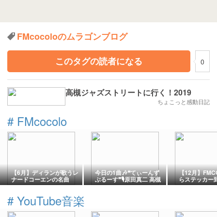
FMcocoloのムラゴンブログ
このタグの読者になる
0
高槻ジャズストリートに行く！2019
ちょこっと感動日記
#
FMcocolo
【6月】ディランが歌うレ
今日の1曲🎶❝てぃーんず
【12月】FMC
ナードコーエンの名曲
ぶるーす❞🎙️原田真二 高槻
らステッカー
Hallelujah※音源あり【22
ジャズ♬ストリート
さん、手書き
日】
SHINJI登場‼️
ありがとう✍
#
YouTube音楽