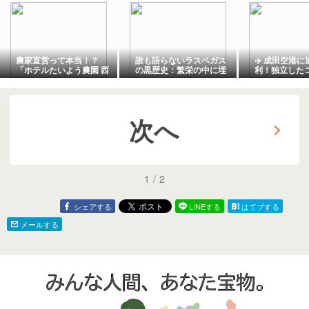
農家直営って本当！？
誰も語らないラスベガス
✈️ 成田空港
「ホテルたいよう農園 西
の黒歴史：繁栄の中に埋
利！独立した
条」の魅力を徹底調査！
もれた「16ブロック」
室が魅力の「HO
新鮮野菜バイキングと快
The Yard 
適大浴場でコスパ最強の
滞在体験を〓
次へ
1
/
2
シェアする
LINEする
はてブする
メールする