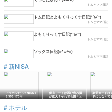
トムとママ日記
トム日記とよもくりっくす日記(*´ω`*)
トムとママ日記
よもくりっくす日記(*´ω`*)
トムとママ日記
ソックス日記(=^ω^=)
トムとママ日記
#
新NISA
アラカンだってNISA＋
保有リートは再び含み損
楽天カードは
3,355,170円
が拡大！それでも粛々と
ドにしなくて
買い増し
はある？私の
介
#
ホテル