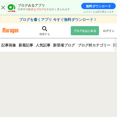
ブログみるアプリ
無料ダウンロード
日本中の
好きなブログ
をすばやく見られます
ムラゴンとはIDが異なります
ブログを書くアプリ 今すぐ無料ダウンロード！
ブログをはじめる
ログイン
検索する
記事画像
新着記事
人気記事
新登場ブログ
ブログ村カテゴリー
閲