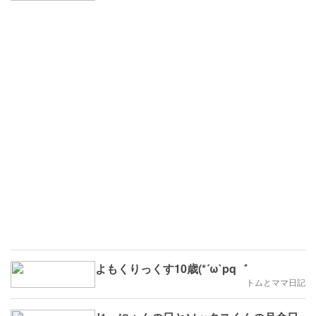
よもくりっくす10歳(*´ω`pq゛
トムとママ日記