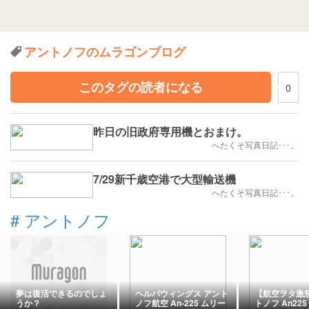
アントノフのムラゴンブログ
このタグの読者になる
0
昨日の旧政府専用機とおまけ。
へたくそ写真日記･･･。
7/29新千歳空港で大型輸送機
へたくそ写真日記･･･。
#
アントノフ
夢は復活できるのでしょ
ヘルパウィングス アント
【航空ヲタ激
うか？
ノフ航空 An-225 ムリー
トノフ An22