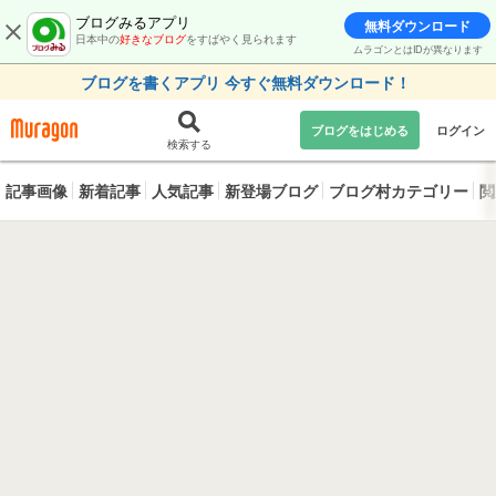
ブログみるアプリ
無料ダウンロード
日本中の
好きなブログ
をすばやく見られます
ムラゴンとはIDが異なります
ブログを書くアプリ 今すぐ無料ダウンロード！
ブログをはじめる
ログイン
検索する
記事画像
新着記事
人気記事
新登場ブログ
ブログ村カテゴリー
閲