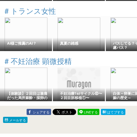
ヤ UR-82060 1/400スケ
首都キエフ
ール 562287
世界に1機、
#
トランス女性
送機 映画「2
の原型
AI様ご推薦のAI？
真夏の雑感
パスしてる？
慮パス？
#
不妊治療 顕微授精
【体験談】２回目は激痛
不妊治療1stサイクル㉛〜
白体～卵巣に
だった局所麻酔・採卵の
２回目胚移植①〜
娠の歴史～
話｜体外受精・ふりかけ
法
シェアする
LINEする
はてブする
メールする