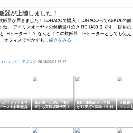
飯器が上陸しました！
飯器が届きました！ LOHACOで購入！LOHACOってASKULの個
ね。 アイリスオーヤマの銘柄量り炊き RC-IA30-B です。 開封の
と IHヒーター！？ なんと！この炊飯器、IHヒーターとしても使え
 オフィスでおかずも...
続きをみる
コム エンジニアブログ
2018/06/01 16:47
へのファイナルラ
桑原選手に続いて菅井
8/5二軍戦結果：打線
天敵相
ピース中村剛也昇
投手も実戦復帰予定！
が14安打の猛攻！中村
ャンスも
！
終盤戦のチームを支え
選手が1発！桑原選手
-L 16回
る存在に！
は実戦復帰