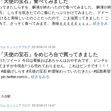
「天使の宝石」食べてみました
ってきたしらすを、解凍が終わったので食べてみました。 解凍が
石」 しらすを炊きたてのご飯にたっぷりかけてみました。 ドドー
かけると美味しいとのことだったので、ごま油買ってきました！ ご
て、さっそく食べてみます。 美味えええええぇぇぇ...
続きをみ
コム エンジニアブログ
2018/06/16 16:30
「天使の宝石」をめじろ台で買ってきました
けたツイート 今日は看板おばあちゃんはおやすみです。 ピンチヒ
てますが今現在1つも売れておりません。 これはピンチです！！！
台 #釜揚げしらす #天使の宝石 #1度味わっていただきたい #拡散希望
witter.com/v...
続きをみる
じろ台駅
コム エンジニアブログ
2018/06/15 14:47