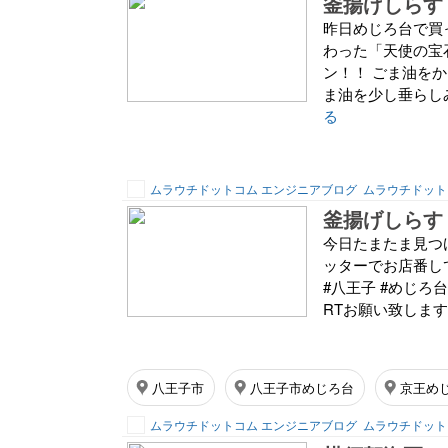
釜揚げしらす
昨日めじろ台で買
わった「天使の宝
ン！！ ごま油を
ま油を少し垂らしみ
る
ムラウチドットコム エンジニアブログ
ムラウチドット
釜揚げしらす
今日たまたま見つ
ッターでお店番し
#八王子 #めじろ
RTお願い致します pic.t
八王子市
八王子市めじろ台
京王め
ムラウチドットコム エンジニアブログ
ムラウチドット