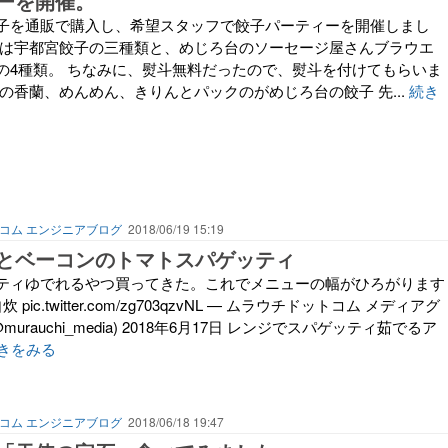
ーを開催。
子を通販で購入し、希望スタッフで餃子パーティーを開催しまし
子は宇都宮餃子の三種類と、めじろ台のソーセージ屋さんブラウエ
の4種類。 ちなみに、熨斗無料だったので、熨斗を付けてもらいま
の香蘭、めんめん、きりんとパックのがめじろ台の餃子 先...
続き
コム エンジニアブログ
2018/06/19 15:19
とベーコンのトマトスパゲッティ
ティゆでれるやつ買ってきた。これでメニューの幅がひろがります
ic.twitter.com/zg703qzvNL — ムラウチドットコム メディアグ
urauchi_media) 2018年6月17日 レンジでスパゲッティ茹でるア
きをみる
コム エンジニアブログ
2018/06/18 19:47