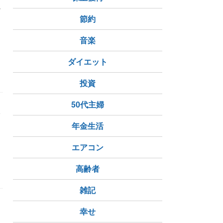
れ
く
節約
音楽
ダイエット
投資
50代主婦
分
年金生活
エアコン
高齢者
雑記
幸せ