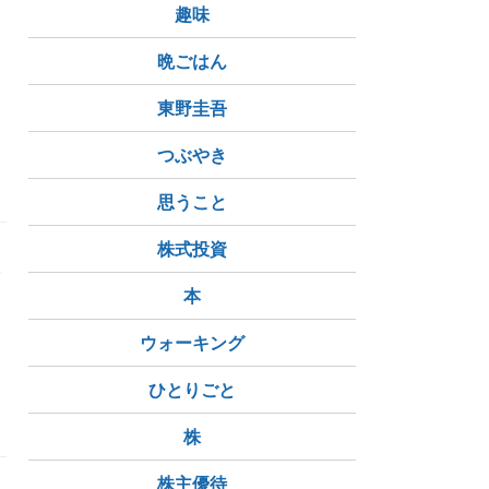
趣味
ト
レ
晩ごはん
ー
東野圭吾
つぶやき
思うこと
株式投資
い
本
ウォーキング
ひとりごと
株
株主優待