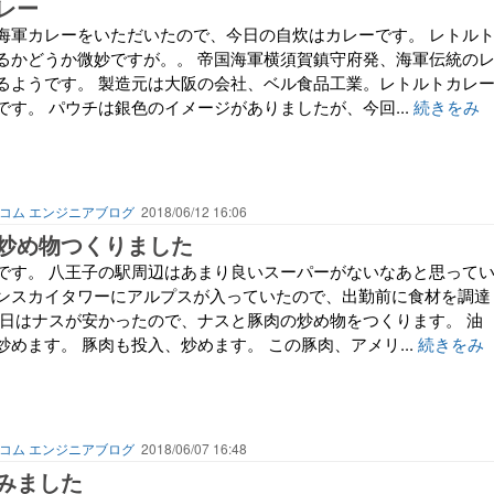
レー
海軍カレーをいただいたので、今日の自炊はカレーです。 レトル
るかどうか微妙ですが。。 帝国海軍横須賀鎮守府発、海軍伝統の
るようです。 製造元は大阪の会社、ベル食品工業。レトルトカレ
す。 パウチは銀色のイメージがありましたが、今回...
続きをみ
コム エンジニアブログ
2018/06/12 16:06
炒め物つくりました
です。 八王子の駅周辺はあまり良いスーパーがないなあと思って
ンスカイタワーにアルプスが入っていたので、出勤前に食材を調達
今日はナスが安かったので、ナスと豚肉の炒め物をつくります。 油
めます。 豚肉も投入、炒めます。 この豚肉、アメリ...
続きをみ
コム エンジニアブログ
2018/06/07 16:48
みました