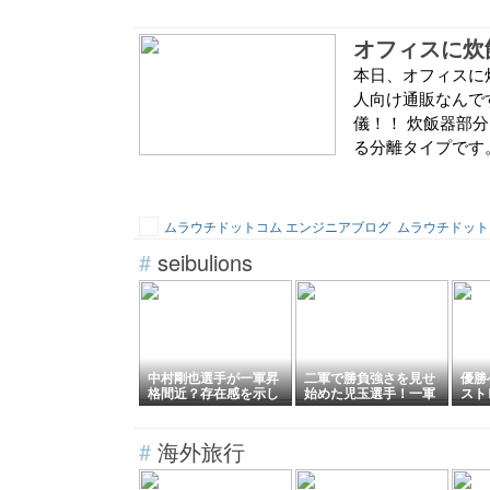
オフィスに炊
本日、オフィスに炊
人向け通販なんです
儀！！ 炊飯器部分
る分離タイプです。
ムラウチドットコム エンジニアブログ
ムラウチドット
#
seibulions
中村剛也選手が一軍昇
二軍で勝負強さを見せ
優勝
格間近？存在感を示し
始めた児玉選手！一軍
スト
て打線に勢いを！
内野争いに加われる
格へ
か？
#
海外旅行