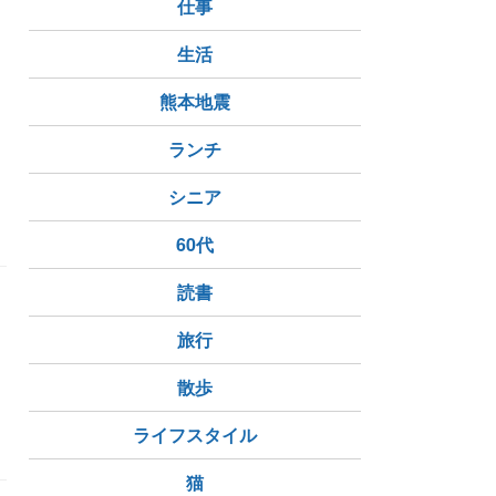
仕事
生活
熊本地震
ランチ
シニア
60代
読書
旅行
散歩
ライフスタイル
猫