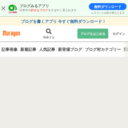
ブログみるアプリ
無料ダウンロード
日本中の
好きなブログ
をすばやく見られます
ムラゴンとはIDが異なります
ブログを書くアプリ 今すぐ無料ダウンロード！
ブログをはじめる
ログイン
検索する
記事画像
新着記事
人気記事
新登場ブログ
ブログ村カテゴリー
閲