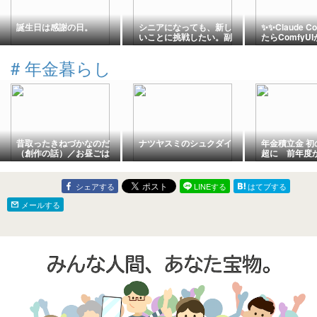
誕生日は感謝の日。
シニアになっても、新し
✨✨Claude 
いことに挑戦したい。副
たらComfyU
収入を考えて思うこと
成するように
🚀
#
年金暮らし
昔取ったきねづかなのだ
ナツヤスミのシュクダイ
年金積立金 初
（創作の話）／お昼ごは
超に 前年度か
んと晩ごはん
以上増加
シェアする
LINEする
はてブする
メールする