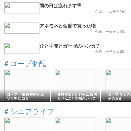
雨の日は疲れます☔
今日、一日を大切に
アネモネと個配で買った物
今日、一日を大切に
ひと手間とガーゼのハンカチ
今日、一日を大切に
#
コープ個配
コープ 十勝 豚丼のたれ
食感が楽しいジャム 角切
コープ サラダ
ソラチ 口コミ
りりんごと九州産いちご
そのまま
口コミ
#
シニアライフ