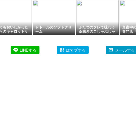
てもおいしかった
ドトールのソフトクリ
ふたつのタレで味わう
真夜中
らのキャロットケ
ーム
薬膳きのこしゃぶしゃ
専門店「n
とピーカンからか
ぶ
ノコク)
とめ買いセール中
イチー
よ！
LINEする
はてブする
メールする