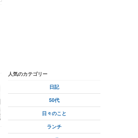
人気のカテゴリー
日記
50代
のオスバルド・
DeNA・エンカーナシ
【公示】DeNA、ビド
【ハマスタ
日々のこと
題
オン、打球が飛ばずセ
が1軍登録、マルセリ
嶋解説員「
ンターフライ…ベンチ
ーノは登録抹消されず
ますね」連
に戻って腕立て5回！
圧勝！相川
ランチ
肉体強化
参戦（8/29