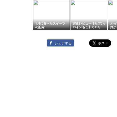
1月に食べたスイーツ
実食レビュー【セブン:
とっ
の記録
パインもこ】カロリ
おか
ー・消費期限などもご
ーキ
紹介！
らま
シェアする