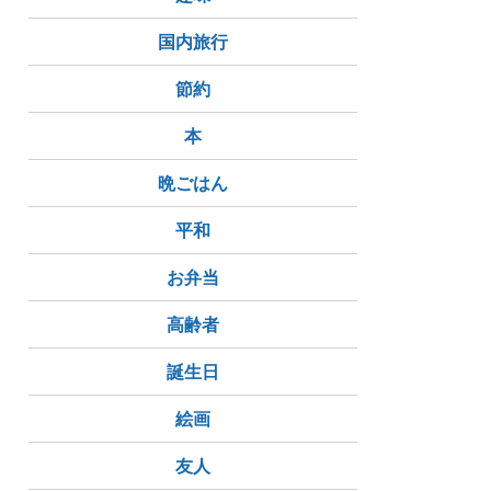
国内旅行
節約
本
晩ごはん
平和
お弁当
高齢者
誕生日
絵画
友人