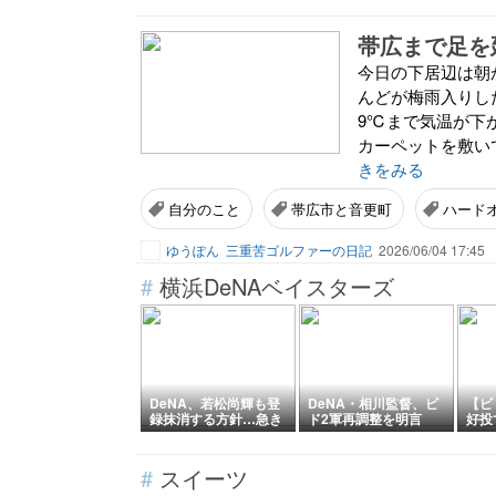
帯広まで足を
今日の下居辺は朝
んどが梅雨入りし
9℃まで気温が下
カーペットを敷い
きをみる
自分のこと
帯広市と音更町
ハード
ゆうぽん
三重苦ゴルファーの日記
2026/06/04 17:45
#
横浜DeNAベイスターズ
DeNA、若松尚輝も登
DeNA・相川監督、ビ
【ビ
録抹消する方針…急き
ド2軍再調整を明言
好投
ょ登板で、4回2/3を投
「カウントをつくれな
も初
げた負担を考慮して
い、ストライクを投げ
く・
られない」
vs
#
スイーツ