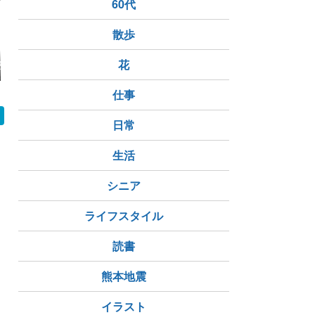
60代
散歩
のチーズケーキ
2026.08.03武蔵小山で
花
【ハーブス・HARB
悲報：全製品
enokoku.(ネ
お洒落パフェを頂く
S】2026年8月6日～9
値上げ
」のアールグレ
月2日販売のケーキ一
ズケーキ食べた
覧を写真付きで紹介
仕事
（お気に入りランキン
グ）
日常
生活
シニア
ライフスタイル
読書
熊本地震
イラスト