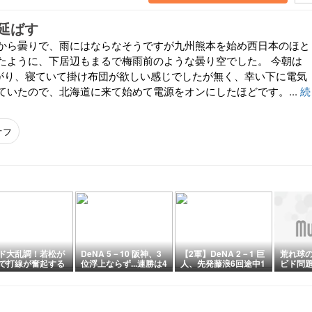
延ばす
から曇りで、雨にはならなそうですが九州熊本を始め西日本のほと
たように、下居辺もまるで梅雨前のような曇り空でした。 今朝は
がり、寝ていて掛け布団が欲しい感じでしたが無く、幸い下に電気
ていたので、北海道に来て始めて電源をオンにしたほどです。...
続
オフ
ド大乱調！若松が
DeNA 5－10 阪神、3
【2軍】DeNA 2－1 巨
荒れ球
で打線が奮起する
位浮上ならず...連勝は4
人、先発藤浪6回途中1
ビド問
回の失点は重
で止まる...ビド2回8失
失点！小田タイムリ
・】ベイスターズ
点で来日初黒星...若松
ー！ヒュンメル1号
タイガース8/6
4.2回1失点