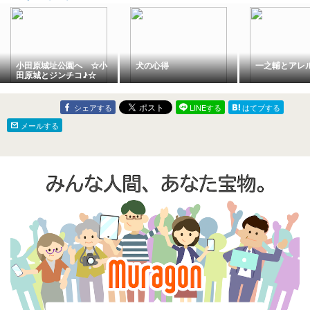
小田原城址公園へ ☆小
犬の心得
一之輔とアレ
田原城とジンチコ♪☆
シェアする
LINEする
はてブする
メールする