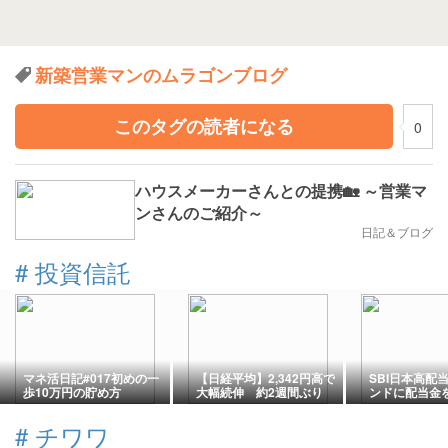
新築営業マンのムラゴンブログ
このタグの読者になる
0
ハウスメーカーさんとの提携🏡 ～営業マ
ンさんのご紹介～
日記＆ブログ
#
投資信託
マネ活日記#017初めの一
【日経平均】2,342円高で
SBI日本高配
歩10万円の貯め方
大幅続伸 約2週間ぶり
ンドに配当金
66,000円台を回復
個別株選びに
選ぶ理由
#
チワワ