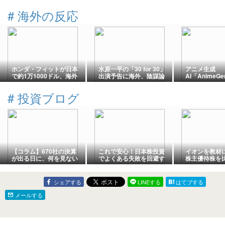
#
海外の反応
ホンダ・フィットが日本
水原一平の「30 for 30」
アニメ生成
で約1万1000ドル、海外
出演予告に海外、陰謀論
AI「Anime
で米国復活を望む声
が再燃
海外から懸念
#
投資ブログ
【コラム】670社の決算
これで安心！日本株投資
イオンを教材
が出る日に、何を見ない
でよくある失敗を回避す
株主優待株を
か｜決算ラッシュは情報
る方法5選
点5選
量より順番
シェアする
LINEする
はてブする
メールする