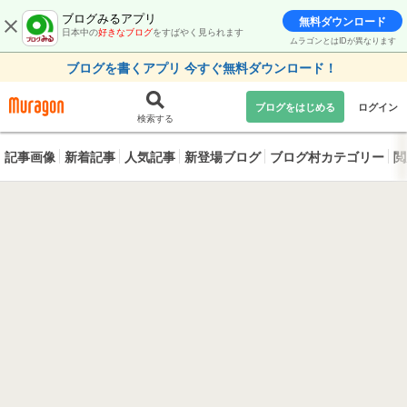
ブログみるアプリ
無料ダウンロード
日本中の
好きなブログ
をすばやく見られます
ムラゴンとはIDが異なります
ブログを書くアプリ 今すぐ無料ダウンロード！
ブログをはじめる
ログイン
検索する
記事画像
新着記事
人気記事
新登場ブログ
ブログ村カテゴリー
閲