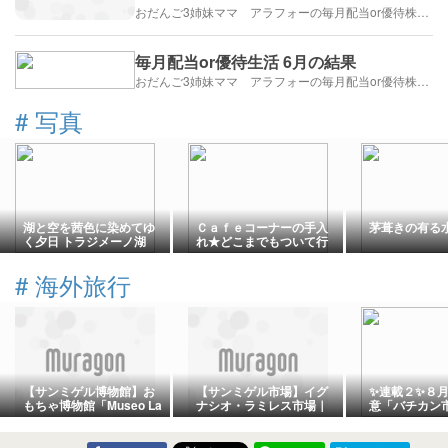
おだんご3姉妹ママ アラフォーの毎月配当or優待株ライフ
毎月配当or優待生活 6月の結果
おだんご3姉妹ママ アラフォーの毎月配当or優待株ライフ
#
写真
湖と空を茜色に染めてゆ
Ｃａｆｅコーナーの手入
茅葺きの有る
く夕日 トラジメーノ湖
れ★どこまでもついて行
きます
#
海外旅行
【サンミゲル博物館】お
【サンミゲル市場】イグ
✨連載２✨８
もちゃ博物館「Museo La
ナシオ・ラミレス市場｜
意「バチカン市
Esquina」へ！メキシコ
安くて美味しい！地元グ
界隈♪２０２
の伝統工芸とかわいい人
ルメと買い物を楽しむ
スシーズン！
形の世界
全情報♪」@