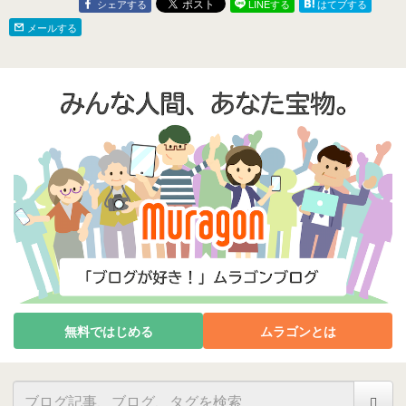
シェアする
LINEする
はてブする
光・グルメ・
グから町中散
メールする
ーマ市発！ 現
最新情報♪
無料ではじめる
ムラゴンとは