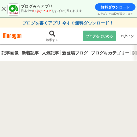
ブログみるアプリ
無料ダウンロード
日本中の
好きなブログ
をすばやく見られます
ムラゴンとはIDが異なります
ブログを書くアプリ 今すぐ無料ダウンロード！
ブログをはじめる
ログイン
検索する
記事画像
新着記事
人気記事
新登場ブログ
ブログ村カテゴリー
閲