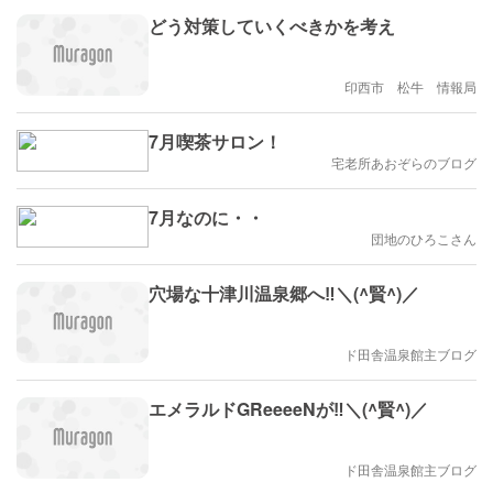
どう対策していくべきかを考え
印西市 松牛 情報局
7月喫茶サロン！
宅老所あおぞらのブログ
7月なのに・・
団地のひろこさん
穴場な十津川温泉郷へ‼️＼(^賢^)／
ド田舎温泉館主ブログ
エメラルドGReeeeNが‼️＼(^賢^)／
ド田舎温泉館主ブログ