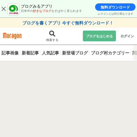
ブログみるアプリ
無料ダウンロード
日本中の
好きなブログ
をすばやく見られます
ムラゴンとはIDが異なります
ブログを書くアプリ 今すぐ無料ダウンロード！
ブログをはじめる
ログイン
検索する
記事画像
新着記事
人気記事
新登場ブログ
ブログ村カテゴリー
閲