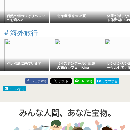
偶然の朝カツはリベンジ
北海道帰省2026夏
体重が減らな
のお店へ♪
ト停滞期にGem
してみた｜見
ポイント
#
海外旅行
クレタ島に来ています
【イスタンブール】話題
レンボンガン
の抹茶カフェ「Kinu
ーケルして、
Matcha Bar」へ｜ほうじ
は美しい、私
茶ラテに癒やされる
だ。
シェアする
LINEする
はてブする
メールする