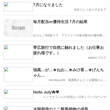
7月になりました
自分らしくありのままで
毎月配当or優待生活 7月の結果
おだんご3姉妹ママ アラフォーの毎月配当or優待株ライフ
帯広旅行で自然に触れました（お仕事お
疲れ様です。）
sabaのブログ
強風…が…★ねお…★みけ香…★げんち
ゃん…
necokyuu29 保護猫さんと＋公園猫さん…
Hello July🎋💗
トノウタコンビの何気ない日常シリーズU^ェ^U
水耕栽培のミニ観葉植物の成長