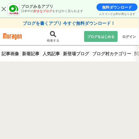
ブログみるアプリ
無料ダウンロード
日本中の
好きなブログ
をすばやく見られます
ムラゴンとはIDが異なります
ブログを書くアプリ 今すぐ無料ダウンロード！
ブログをはじめる
ログイン
検索する
記事画像
新着記事
人気記事
新登場ブログ
ブログ村カテゴリー
閲