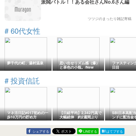
派閥バトル！！ある会社さんNo.6さん編
ツツジのまったり雑記寄稿
#
60代女性
夢千代の町、湯村温泉
思い出せリズム感（爆）
ファスティング
と茶色の小瓶。/New
日目
Openのクッキー屋さん♪
#
投資信託
マネ活日記#017初めの一
【日経平均】2,342円高で
SBI日本高配
歩10万円の貯め方
大幅続伸 約2週間ぶり
ンドに配当金
66,000円台を回復
個別株選びに
選ぶ理由
シェアする
LINEする
はてブする