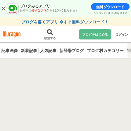
ブログみるアプリ
無料ダウンロード
日本中の
好きなブログ
をすばやく見られます
ムラゴンとはIDが異なります
ブログを書くアプリ 今すぐ無料ダウンロード！
ブログをはじめる
ログイン
検索する
記事画像
新着記事
人気記事
新登場ブログ
ブログ村カテゴリー
閲