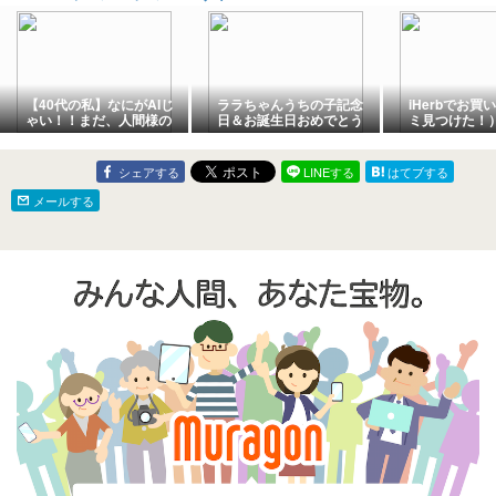
【40代の私】なにがAIじ
ララちゃんうちの子記念
iHerbでお
ゃい！！まだ、人間様の
日＆お誕生日おめでとう
ミ見つけた！
方が勝ち！と思ったこ
と。
シェアする
LINEする
はてブする
メールする