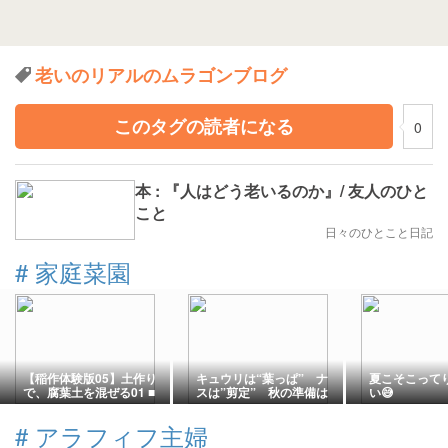
老いのリアルのムラゴンブログ
このタグの読者になる
0
本 : 『人はどう老いるのか』/ 友人のひと
こと
日々のひとこと日記
#
家庭菜園
【稲作体験版05】土作り
キュウリは“葉っぱ” ナ
夏こそこって
で、腐葉土を混ぜる01 ■
スは”剪定” 秋の準備は
い😅
自然栽培でバケツ稲
何する？
#
アラフィフ主婦