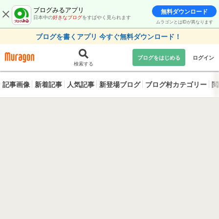
ブログみるアプリ
無料ダウンロード
日本中の
好きなブログ
をすばやく見られます
ムラゴンとはIDが異なります
ブログを書くアプリ 今すぐ無料ダウンロード！
ブログをはじめる
ログイン
検索する
記事画像
新着記事
人気記事
新登場ブログ
ブログ村カテゴリー
閲