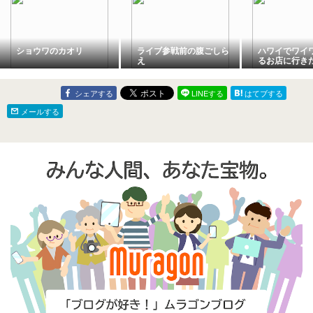
ショウワのカオリ
ライブ参戦前の腹ごしら
ハワイでワイ
え
るお店に行き
シェアする
LINEする
はてブする
メールする