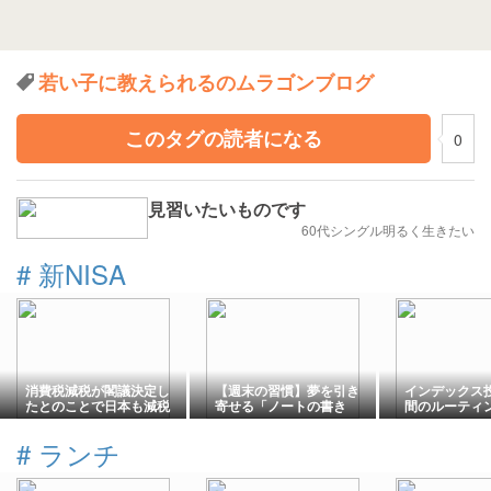
若い子に教えられるのムラゴンブログ
このタグの読者になる
0
見習いたいものです
60代シングル明るく生きたい
#
新NISA
消費税減税が閣議決定し
【週末の習慣】夢を引き
インデックス
たとのことで日本も減税
寄せる「ノートの書き
間のルーティ
へ。
方」
もしていませ
#
ランチ