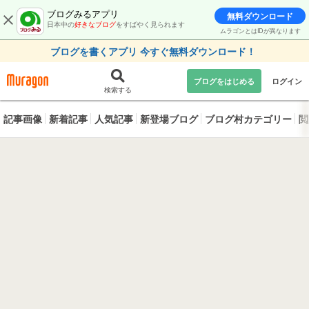
ブログみるアプリ
無料ダウンロード
日本中の
好きなブログ
をすばやく見られます
ムラゴンとはIDが異なります
ブログを書くアプリ 今すぐ無料ダウンロード！
ブログをはじめる
ログイン
検索する
記事画像
新着記事
人気記事
新登場ブログ
ブログ村カテゴリー
閲