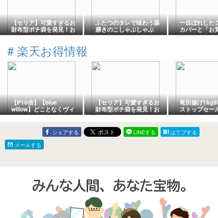
【セリア】可愛すぎるお
ふたつのタレで味わう薬
一目ぼれした
財布型ポチ袋を発見！お
膳きのこしゃぶしゃぶ
カバーと「お
小遣いやお盆玉にもおす
ソン」ポチレ
すめ
#
楽天お得情報
【P10倍】【blue
【セリア】可愛すぎるお
竜田揚げ1kg9
willow】どことなくヴィ
財布型ポチ袋を発見！お
ストップセー
ンテージな雰囲気のある
小遣いやお盆玉にもおす
羽織コート♪
すめ
シェアする
LINEする
はてブする
メールする