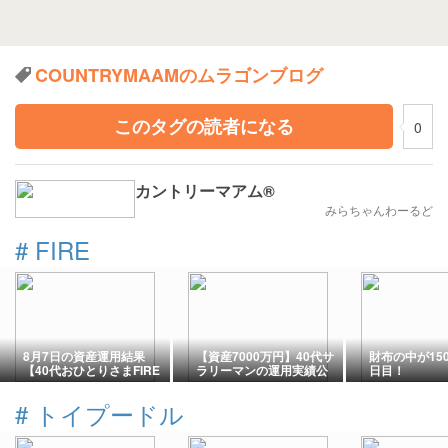
COUNTRYMAAMのムラゴンブログ
このタグの読者になる
0
カントリーマアム®
みらちゃんわーるど
#
FIRE
8月7日の資産運用結果
【資産7000万円】40代サ
財布の中が15
【40代おひとりさまFIRE
ラリーマンの運用実績公
日目！
の投資】ロボフォリオよ
開（2026年7月）
り
#
トイプードル