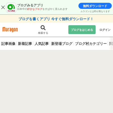
ブログみるアプリ
無料ダウンロード
日本中の
好きなブログ
をすばやく見られます
ムラゴンとはIDが異なります
ブログを書くアプリ 今すぐ無料ダウンロード！
ブログをはじめる
ログイン
検索する
記事画像
新着記事
人気記事
新登場ブログ
ブログ村カテゴリー
閲