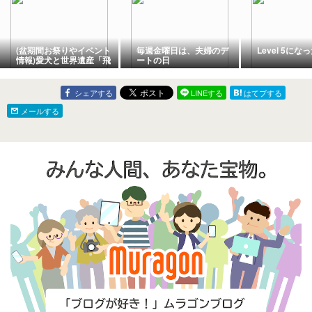
(盆期間お祭りやイベント
毎週金曜日は、夫婦のデ
Level 5にな
情報)愛犬と世界遺産「飛
ートの日
鳥・藤原の宮都」散策と
ともに
シェアする
LINEする
はてブする
メールする