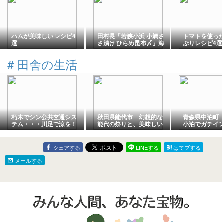
ハムが美味しい レシピ4
田村長「若狭小浜 小鯛さ
トマトを使った
選
さ漬け ひらめ昆布〆」海
ぷりレシピ4選
の幸にや笹と杉樽の山の
香りが移る上品な珍味！
#
田舎の生活
贅沢おつまみ！脂がのっ
た小鯛！あっさり秋のヒ
ラメ！お歳暮に！【ふる
さと納税・福井県小浜
市】
朽木でシン公共交通シス
秋田県能代市 幻想的な
青森県中泊町
テム・・・川足で涼を！
能代の祭りと、美味しい
小泊でガチイ
特製ラーメンを味わって
的な南インド
来ました。【能代七夕
シュカレー」
「天空の不夜城」】【ラ
ました。【津
シェアする
LINEする
はてブする
ーメン・餃子みのり】
語】
メールする