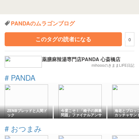
PANDAのムラゴンブログ
このタグの読者になる
0
薬膳麻辣湯専門店PANDA 心斎橋店
mihoooのきままLIFE日記
#
PANDA
ZENBブレッドと人間ド
今度こそ！「椅子の脚裏
海老とブロッ
ック
問題」ファイナルアンサ
カッチャサンド
ー！
本郷三丁目
#
おつまみ