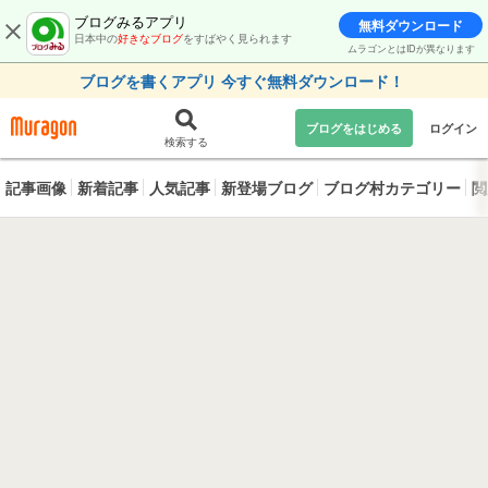
ブログみるアプリ
無料ダウンロード
日本中の
好きなブログ
をすばやく見られます
ムラゴンとはIDが異なります
ブログを書くアプリ 今すぐ無料ダウンロード！
ブログをはじめる
ログイン
検索する
記事画像
新着記事
人気記事
新登場ブログ
ブログ村カテゴリー
閲