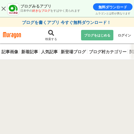
ブログみるアプリ
無料ダウンロード
日本中の
好きなブログ
をすばやく見られます
ムラゴンとはIDが異なります
ブログを書くアプリ 今すぐ無料ダウンロード！
ブログをはじめる
ログイン
検索する
記事画像
新着記事
人気記事
新登場ブログ
ブログ村カテゴリー
閲