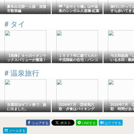
夏休み北陸一人旅 加賀
🌁『あやとり橋』山中温
旅行に行って
市散策編
泉のシンボル人道橋-紅葉
すら歩いてき
名所を土木女子さんぽ
晩ごはん☆
（石川県・加賀市）
#
タイ
【危険】タイのイオンマ
１９３７年に建てられた
与太郎組曲「
ックスバリューが撤退！
中流階級の住宅：バンコ
いる水田 - 最
キアン ミュージアム
#
温泉旅行
当選宿泊ギフト券で、旅
2026年7月 ③有馬六
2026年7月
に出ました。
彩 夕食はバイキング
彩 時間があ
シェアする
LINEする
はてブする
メールする