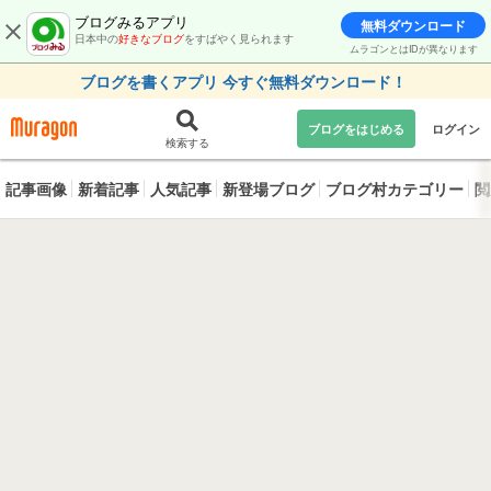
ブログみるアプリ
無料ダウンロード
日本中の
好きなブログ
をすばやく見られます
ムラゴンとはIDが異なります
ブログを書くアプリ 今すぐ無料ダウンロード！
ブログをはじめる
ログイン
検索する
記事画像
新着記事
人気記事
新登場ブログ
ブログ村カテゴリー
閲