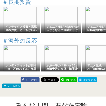
#
長期投資
インデックス投資と高配
ジュニアNISAが終わった
ジュニアNIS
当株投資、どっちがいい
らどうなる？18歳の子ど
NISAは併用で
か【20年やった結論】
もで確認しました
歳・14歳で計
#
海外の反応
ホンダ・フィットが日本
水原一平の「30 for 30」
アニメ生成
で約1万1000ドル、海外
出演予告に海外、陰謀論
AI「Anime
で米国復活を望む声
が再燃
海外から懸念
シェアする
LINEする
はてブする
メールする