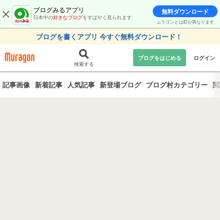
ブログみるアプリ
無料ダウンロード
日本中の
好きなブログ
をすばやく見られます
ムラゴンとはIDが異なります
ブログを書くアプリ 今すぐ無料ダウンロード！
ブログをはじめる
ログイン
検索する
記事画像
新着記事
人気記事
新登場ブログ
ブログ村カテゴリー
閲