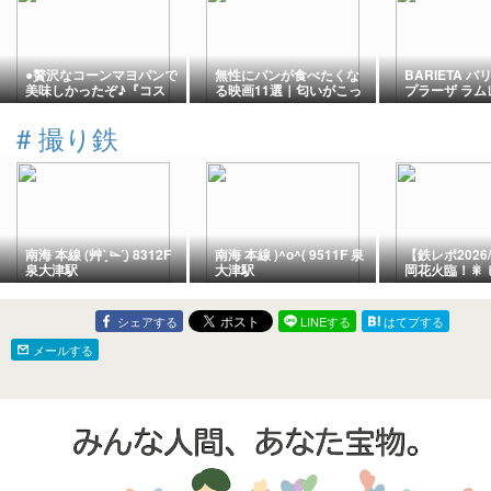
●贅沢なコーンマヨパンで
無性にパンが食べたくな
BARIETA バ
美味しかったぞ♪『コス
る映画11選｜匂いがこっ
プラーザ ラム
トコ』で新作の”コーンベ
ちまで漂ってくる！？
アールグレイ
ーコンマヨブレッド”購入
#
撮り鉄
●
南海 本線 (艸ˋ͈ ⌳ˊ͈) 8312F
南海 本線 )^o^( 9511F 泉
【鉄レポ2026/
泉大津駅
大津駅
岡花火臨！🎇
にE653系「
る！✨
シェアする
LINEする
はてブする
メールする