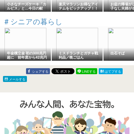
小さなチーズケーキ「カ
楽天マラソンお得なアイ
お盆の帰省が
ルピス」と…今日の献
テムをピックアップ！！
子なし夫婦が
立〜♬
変えた理由と
ル
#
シニアの暮らし
年金積立金 初の300兆円
ミスドランチとガチャ戦
出石そば
超に 前年度から42兆円
利品／晩ごはん
以上増加
シェアする
LINEする
はてブする
メールする