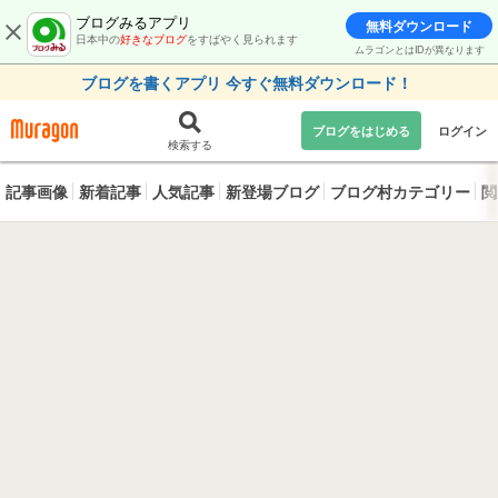
ブログみるアプリ
無料ダウンロード
日本中の
好きなブログ
をすばやく見られます
ムラゴンとはIDが異なります
ブログを書くアプリ 今すぐ無料ダウンロード！
ブログをはじめる
ログイン
検索する
記事画像
新着記事
人気記事
新登場ブログ
ブログ村カテゴリー
閲