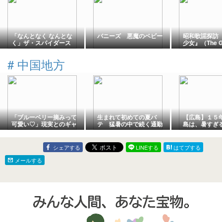
「なんとなく なんとな
バニーズ 悪魔のベビー
昭和歌謡探訪
く」ザ・スパイダース
少女』（The G
井上順のソロでヒット
Cups）
#
中国地方
「ブルーベリー摘みって
生まれて初めての夏バ
【広島】１５
可愛い♡」現実とのギャ
テ 猛暑の中で続く通勤
島は、暑すぎ
ップに大笑い
と畑の水やり
まみれだった
シェアする
LINEする
はてブする
メールする