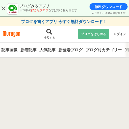
ブログみるアプリ
無料ダウンロード
日本中の
好きなブログ
をすばやく見られます
ムラゴンとはIDが異なります
ブログを書くアプリ 今すぐ無料ダウンロード！
ブログをはじめる
ログイン
検索する
記事画像
新着記事
人気記事
新登場ブログ
ブログ村カテゴリー
閲