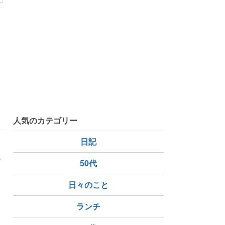
元気が一番
思うこと
人気のカテゴリー
日記
。
ビ
50代
日々のこと
ランチ