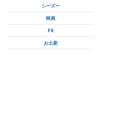
シーズー
映画
FX
お土産