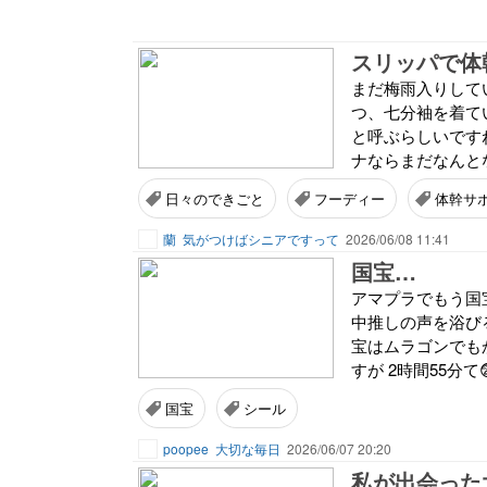
スリッパで体
まだ梅雨入りして
つ、七分袖を着て
と呼ぶらしいです
ナならまだなんと
日々のできごと
フーディー
体幹サ
蘭
気がつけばシニアですって
2026/06/08 11:41
国宝…
アマプラでもう国宝
中推しの声を浴び
宝はムラゴンでも
すが 2時間55分て
国宝
シール
poopee
大切な毎日
2026/06/07 20:20
私が出会った