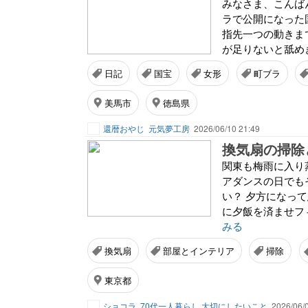
みなさま、こんば
ラで公開になった
指先一つの動きま
が足りないと舐め
日記
国宝
女形
町ブラ
美馬市
徳島県
還暦おやじ
元気夢工房
2026/06/10 21:49
換気扇の掃除
関東も梅雨に入り
アダンスの日でも
い？ 夕方になっ
に夕飯を済ませフ
みる
換気扇
部屋とインテリア
掃除
東京都
ショコラ
70代一人暮らし 大切にしたいこと
2026/06/