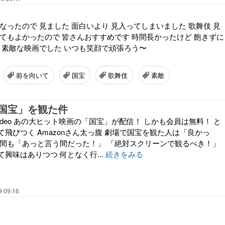
なったので 見ました 面白いより 見入ってしまいました 歌舞伎 見
とてもよかったので 皆さんおすすめです 時間長かったけど 飽きずに
も 素敵な映画でした いつも笑顔で頑張ろう〜
前を向いて
国宝
歌舞伎
素敵
国宝」を観た件
me Video あの大ヒット映画の「国宝」が配信！ しかも会員は無料！ と
飛びつく Amazonさん太っ腹 劇場で国宝を観た人は「良かっ
時間も「あっと言う間だった！」 「絶対スクリーンで観るべき！」
興味はありつつ 何となく行...
続きをみる
9 09:16