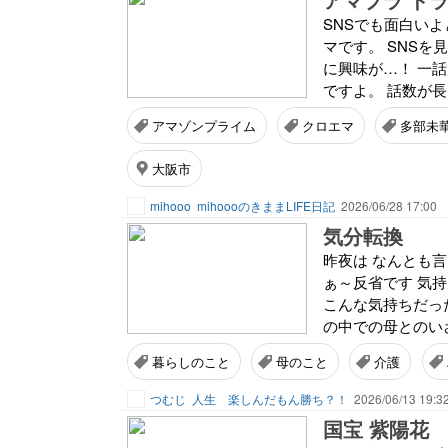
SNSでも面白い
マです。 SNS
に興味が…！ 一
ですよ。 話数が長
アマゾンプライム
クロエマ
多部未
大阪市
mihooo
mihoooのきままLIFE日記
2026/06/28 17:00
気分転換
昨夜は なんとも
ぁ～反省です 気持
こんな気持ちだった
の中での母とのいざ
暮らしのこと
母のこと
介護
つむじ
人生 楽しんだもん勝ち？！
2026/06/13 19:3
国宝 紫陽花