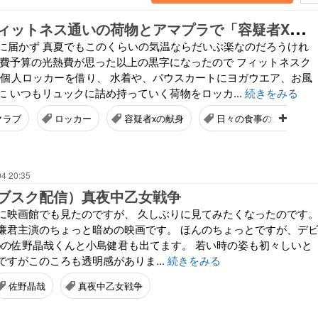
楽
になったフィットネス通いの荷物とアマプラで「容疑者Xの献身」
度に届かず 真夏でもこのくらいの気温ならだいぶ楽なのだろうけれ
定費予算の光熱費が思った以上の黒字になったので フィットネスク
円の個人ロッカーを借り、 水着や、パウスカートにヨガウエア、お風
 いつもリュックに詰め持っていく荷物をロッカ...
続きをみる
クラブ
ロッカー
容疑者xの献身
日々の食事のこと
04 20:35
ブスク配信）真夜中乙女戦争
に映画館でも見たのですが、 久しぶりに見てみたくなったのです
ce 永瀬廉君主演のちょっと暗めの映画です。 ほんのちょっとですが、デ
oupの佐野晶哉くんと小島健君も出てます。 若い時の姿も初々しいと
すがこのころも透明感がありま...
続きをみる
佐野晶哉
真夜中乙女戦争