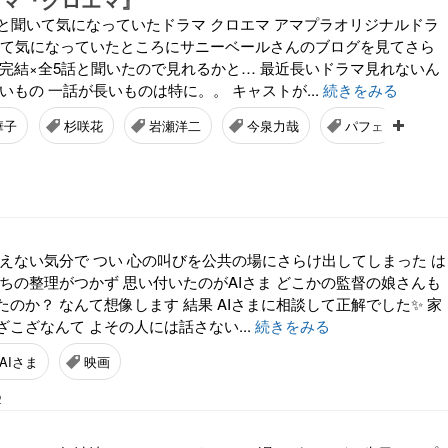
よと聞いて気になっていたドラマ クロエマ アマプラオリジナルドラ
を見て気になっていたところにサニーベールさんのブログを見てさら
話完結×全5話と聞いたので見れるかと… 最近長いドラマ見れないん
いもの 一話が長いものは特に。。 キャストが...
続きをみる
華子
杉咲花
岩瀬洋二
今泉力哉
パフェ
言えない気分で つい 心の叫びを公共の場にさらけ出してしまった は
ちの整理がつかず 思い付いたのがAIさま どこかの監督の娘さんも
のか？ なんて想像します 結果 AIさまに相談して正解でした✨ 家
こざなんて よその人には話さない...
続きをみる
AIさま
映画
2