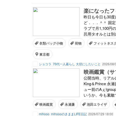
昨日も今日も30
ど．．．＾＾ 固
ラブで月1,100
呂用タオルとは別に
衣類バッグ小物
荷物
フィットネス
東京都
ショコラ
70代一人暮らし 大切にしたいこと
2026/08/
映画鑑賞（サ
公開当時、リアル
King＆Prin
ュー前のAぇ!gr
いうか、今も素敵で
映画鑑賞
永瀬廉
池田エライザ
mihooo
mihoooのきままLIFE日記
2026/07/29 18:00