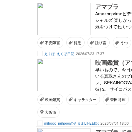
アマプラ
Amazonprim
シャルズ 楽しかっ
気をつけてね い
不安障害
貧乏
独り言
うつ
えくぼ
えくぼ日記
2026/07/23 17:37
映画鑑賞（ア
早いもので、今日
いる真珠さんのブ
レ、SEKAINOO
彼ね。 サイコパス
映画鑑賞
キャラクター
菅田将暉
大阪市
mihooo
mihoooのきままLIFE日記
2026/07/01 18:00
アマプラ ド