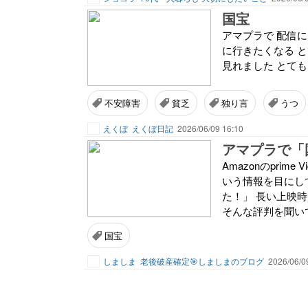
国宝
アマプラで 配信に
に行きたくなる 
見れました とて
不安障害
貧乏
独り言
うつ
えくぼ
えくぼ日記
2026/06/09 16:10
アマプラで「
Amazonのpri
いう情報を目にして
た！」 長い上映
そんな評判を聞いて
国宝
しましま
老後破産確定🎯しましまのブログ
2026/06/0