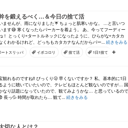
幹を鍛えるべく…＆今日の捨て活
いませんが、雨になりました☔ ちょっと肌寒いかな。 …と言いつ
います😅 寒くなったらパーカーを着よう。 あ、今ってフーディー
ね！ とっくり⇨タートルネックになったように、ひらがな⇨カタカ
なくわかるけれど、どっちもカタカナなんだからパー...
続きをみる
ポートスリッパ
イボコロリ
捨て活
1日1捨て
国
観れるのですね‼️ びっくり🫢 早くないですか？ 私、基本的に1日
るように聴いていたいので、テレビもほとんど観ないのですが… 
かなり話題になっていたので、観てみようかな… と思っているの
 長っ💦 時間が取れたら… 観て...
続きをみる
大切な人とは？