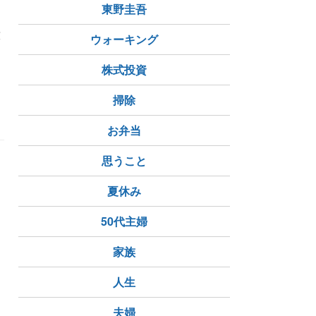
東野圭吾
。
技
ウォーキング
株式投資
掃除
お弁当
思うこと
夏休み
50代主婦
家族
ー
人生
夫婦