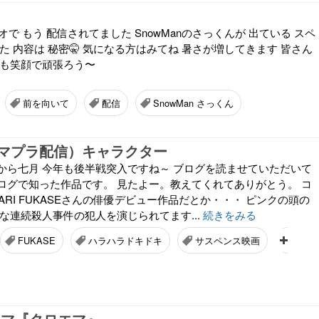
eビデオで もう 配信されてました SnowManのさっくんが 出ている スペ
た 内容は 秘密🤫 気になる方はみてね 暑さが増してきます 皆さん
つも笑顔で頑張ろう〜
前を向いて
配信
SnowMan さっくん
マプラ配信）キャラクター
から七月 今年も後半戦突入ですね～ ブログを読ませていただいて
ログで知った作品です。 見たよー。教えてくれてありがとう。 コ
WARI FUKASEさんの俳優デビュー作品だとか・・・ ピンクの頭の
な連続殺人事件の犯人を演じられてます...
続きをみる
FUKASE
ハラハラドキドキ
サスペンス映画
小栗
ラマ『クロエマ』