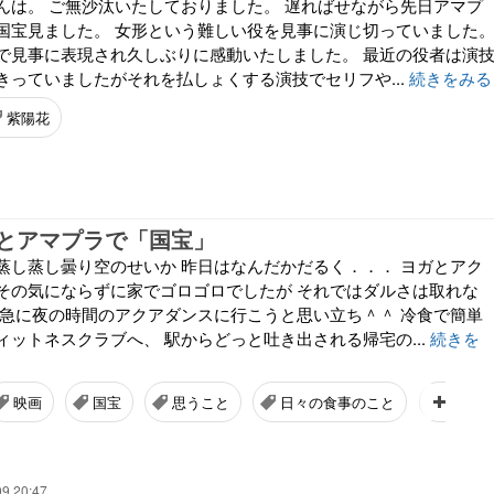
んは。 ご無沙汰いたしておりました。 遅ればせながら先日アマプ
国宝見ました。 女形という難しい役を見事に演じ切っていました
で見事に表現され久しぶりに感動いたしました。 最近の役者は演
きっていましたがそれを払しょくする演技でセリフや...
続きをみる
紫陽花
とアマプラで「国宝」
蒸し蒸し曇り空のせいか 昨日はなんだかだるく．．． ヨガとアク
その気にならずに家でゴロゴロでしたが それではダルさは取れな
て急に夜の時間のアクアダンスに行こうと思い立ち＾＾ 冷食で簡単
ィットネスクラブへ、 駅からどっと吐き出される帰宅の...
続きを
映画
国宝
思うこと
日々の食事のこと
ダイソ
09 20:47