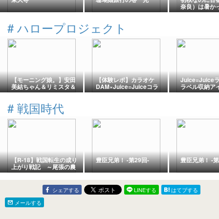
奈良）は暑か
らけの逍遥と
です ～～ 静
#
ハロープロジェクト
界に身を沈め
良に来た ～～
【モーニング娘。】安田
【体験レポ】カラオケ
Juice=Jui
美結ちゃん＆リミスタ＆
DAM×Juice=Juiceコラ
ラベル収納ア
秋ツアー福岡公演【ハロ
ボキャンペーンに参加！
均グッズで簡
プロ アイドル】
応募方法・対象曲・実際
る方法
#
戦国時代
の流れを紹介
【R-18】戦国転生の成り
豊臣兄弟！ -第29回-
豊臣兄弟！ -第
上がり戦記 ～尾張の農
民に転生した俺は、戦国
時代をＨに成り上がって
いく～ 感想【戦国・転
シェアする
LINEする
はてブする
生】
メールする