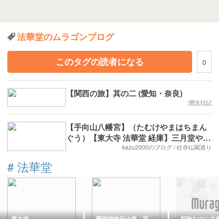
法華堂のムラゴンブログ
このタグの読者になる
0
【関西の旅】其の二 (愛知・奈良)
潤活日記
【手向山八幡宮】（たむけやまはちまん
ぐう）【東大寺 法華堂 経庫】三月堂や手
向山八幡宮に囲まれた位置にある「校倉
kazu2000のブログ / 社寺仏閣巡り
造」
#
法華堂
東大寺
珊瑚婚旅行の巻 完
初秋なのに古