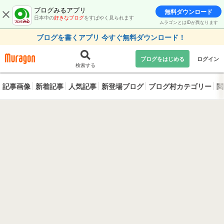
ブログみるアプリ
無料ダウンロード
日本中の
好きなブログ
をすばやく見られます
ムラゴンとはIDが異なります
ブログを書くアプリ 今すぐ無料ダウンロード！
ブログをはじめる
ログイン
検索する
記事画像
新着記事
人気記事
新登場ブログ
ブログ村カテゴリー
閲