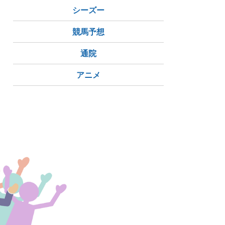
シーズー
競馬予想
通院
アニメ