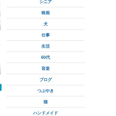
シニア
映画
高年男性の夢、
映画鑑賞（サブスク）
犬
【元気が出る】心から
映画【スク
、突然子供を託
おいしい給食シリーズ
笑える！傑作コメディ
ブ・ロック
stant Dadd
映画TOP10
【黒酢豚】
仕事
生活
60代
音楽
アの休日】映画
ドロステのはてで僕ら
「チルド」
野球どアホ
イダーマン』と
でのウォーキン
本への想いと私
ブログ
る支援
つぶやき
猫
ハンドメイド