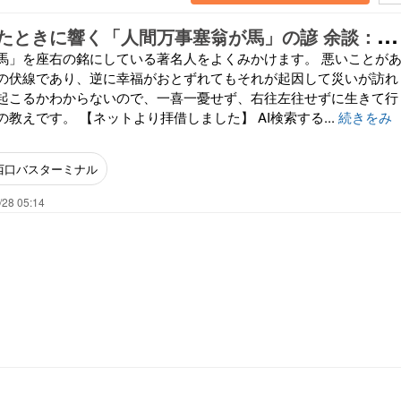
困
難に直面したときに響く「人間万事塞翁が馬」の諺 余談：お勧めドラマ「生きるとか 死ぬとか 父親とか」
馬」を座右の銘にしている著名人をよくみかけます。 悪いことが
の伏線であり、逆に幸福がおとずれてもそれが起因して災いが訪れ
起こるかわからないので、一喜一憂せず、右往左往せずに生きて行
教えです。 【ネットより拝借しました】 AI検索する...
続きをみ
西口バスターミナル
/28 05:14