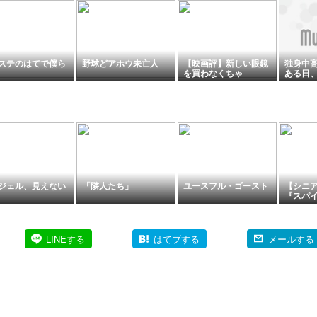
ステのはてで僕ら
野球どアホウ未亡人
【映画評】新しい眼鏡
独身中
を買わなくちゃ
ある日
される「In
y」
ジェル、見えない
「隣人たち」
ユースフル・ゴースト
【シニ
『スパ
イオン
グ｜熊
にでき
LINEする
はてブする
メールする