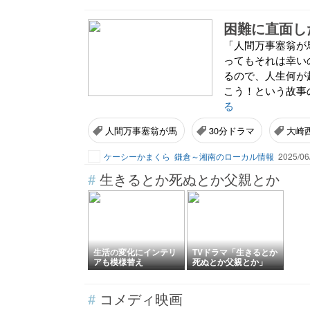
「人間万事塞翁が
ってもそれは幸い
るので、人生何が
こう！という故事の
る
人間万事塞翁が馬
30分ドラマ
大崎
ケーシーかまくら
鎌倉～湘南のローカル情報
2025/06
#
生きるとか死ぬとか父親とか
生活の変化にインテリ
TVドラマ「生きるとか
アも模様替え
死ぬとか父親とか」
#
コメディ映画