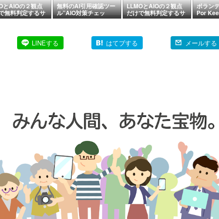
MOとAIOの２観点
無料のAI引用確認ツー
LLMOとAIOの２観点
ボラン
で無料判定するサ
ル”AIO対策チェッ
だけで無料判定するサ
Por Kee
の検証【まとめ】
ク！”の検証結果
イト例｜Lチェック
e 19
ークリ
LINEする
はてブする
メールする