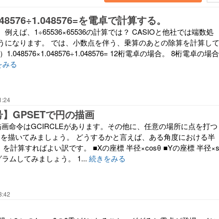
1.048576÷1.048576=を電卓で計算する。
えば、1÷65536×65536の計算では？ CASIOと他社では端数処
うになります。 では、小数点を伴う、乗算のあとの除算を計算し
.048576×1.048576÷1.048576= 12桁電卓の場合。 8桁電卓の場合
をみる
1:24
】GPSETで円の描画
描画命令はGCIRCLEがあります。その他に、任意の場所に点を打つ
て円を描いてみましょう。 どうするかと言えば、ある角度における半
計算すればよい訳です。 ■Xの座標 半径×cosθ ■Yの座標 半径×
グラムしてみましょう。 1...
続きをみる
8:42