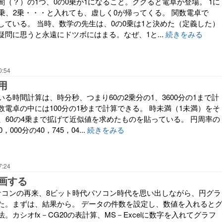
（？）の1つ、0の0乗が1になること。ググると電卓が登場。 1に
1乗、2乗・・・と入れても、虚しく0が帰ってくる。 関数電卓で
している。 当時、数学の先生は、0の0乗は1と決めた（定義した）
疑問に思うと永遠にドツボにはまる。なぜ、1と...
続きをみる
0:54
用
る時間計算は、時分秒、つまり60の2乗分の1、3600分の1まで計
電卓の中には100分の1秒まで計算できる。 時未満（1未満）をそ
、60の4乗まで拡げて近似値を求めたものを貼っている。 円周率の
000分の40，745，04...
続きをみる
7:24
画する
ケコンの再来、8ビット時代パソコン時代を思い出しながら、円グラ
た。まずは、結果から。 データの件数を設定し、数値を入れると
。カシオfx－CG20の表計算、MS－Excelに数字を入れてグラフ