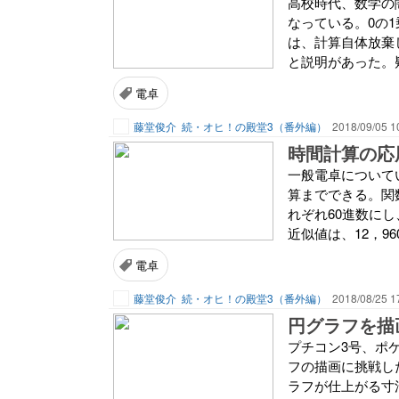
高校時代、数学の闇
なっている。0の
は、計算自体放棄
と説明があった。
電卓
藤堂俊介
続・オヒ！の殿堂3（番外編）
2018/09/05 1
時間計算の応
一般電卓についてい
算までできる。関数
れぞれ60進数にし
近似値は、12，960，
電卓
藤堂俊介
続・オヒ！の殿堂3（番外編）
2018/08/25 1
円グラフを描
プチコン3号、ポ
フの描画に挑戦し
ラフが仕上がる寸法