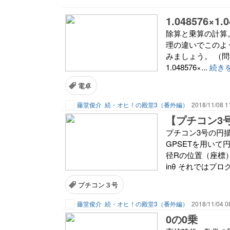
1.048576×
除算と乗算の計算。例
理の違いでこのよ
みましょう。 （問）1
1.048576×...
続き
電卓
藤堂俊介
続・オヒ！の殿堂3（番外編）
2018/11/08 1
【プチコン3号
プチコン3号の円
GPSETを用い
径Rの位置（座標）を
inθ それではプロ
プチコン３号
藤堂俊介
続・オヒ！の殿堂3（番外編）
2018/11/04 0
0の0乗