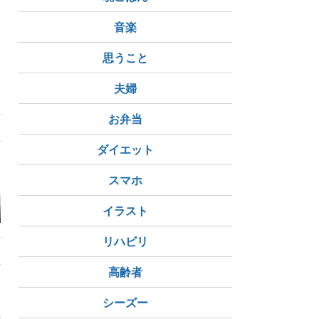
音楽
思うこと
夫婦
お弁当
ダイエット
スマホ
せの図。
イタグレ姉弟 はしゃい
お友達よりおやつ～
それぞれの
イラスト
だ二人！
と怖いもの
リハビリ
高齢者
シーズー