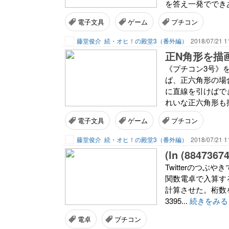
を答え一発でできあ
電子文具
ゲーム
プチコン
藤堂俊介
続・オヒ！の殿堂3（番外編）
2018/07/21 1
正N角形を描
《プチコン3号》
ば、正六角形の場合
に直線を引けばで
れいな正六角形も描
電子文具
ゲーム
プチコン
藤堂俊介
続・オヒ！の殿堂3（番外編）
2018/07/21 1
(ln (8847367
Twitterのつぶや
関数電卓で入算する
計算させた。桁数を98
3395...
続きをみる
電卓
プチコン