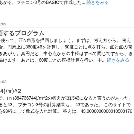
がる。プチコン3号のBASICで作成した...
続きをみる
1:09
画するプログラム
を使って、正N角形を描画しましょう。まずは、考え方から。 例え
、円周上に360度÷6を計算し、60度ごとに点を打ち、点と点の間
きあがり。真円だと、中心点からの半径はすべて同じですから、き
けます。あとは、60度ごとの座標計算を行い、中...
続きをみる
1:02
44)/π)^2
きで、(ln (884736744)/π)^2の答えがほぼ43になると言うのがあった。
と43。 プチコン3号の計算結果も、 43であった。 このサイトで
桁にして数式を入れ計算。 答えは、43.0000000000010500176