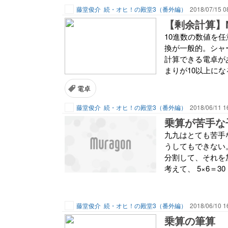
藤堂俊介
続・オヒ！の殿堂3（番外編）
2018/07/15 0
【剰余計算】
10進数の数値を任
換が一般的。シャ
計算できる電卓が
まりが10以上にな
電卓
藤堂俊介
続・オヒ！の殿堂3（番外編）
2018/06/11 1
乗算が苦手な
九九はとても苦手
うしてもできない
分割して、それを加
考えて、 5×6＝30
藤堂俊介
続・オヒ！の殿堂3（番外編）
2018/06/10 1
乗算の筆算