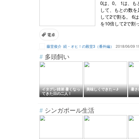
0は、0。 1は、
して、もとの数を足
して2で割る。 6
を10倍して2で割
電卓
藤堂俊介
続・オヒ！の殿堂3（番外編）
2018/06/09 1
#
多頭飼い
イタグレ姉弟 暑くなっ
美味しくできた～♪
暑さ
てきた日の二人！
#
シンガポール生活