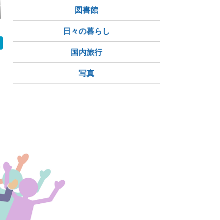
ティア活動と、
KFC x mofusand（モ
【期間限定無料】シン
日本で販売
図書館
 Eating Hous
フサンド）。シンガポ
ガポール国立競技場の
常すぎる辛
96のシャンパンポ
ール土産になるコラボ
裏側探検・ムエタイ・
資産とは。
ブ。
商品
子供向けイベント多数
ル限定🍔K
日々の暮らし
のNational Stadium E
め】
xperience 2026
国内旅行
写真