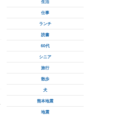
生活
仕事
ランチ
読書
60代
シニア
旅行
散歩
犬
熊本地震
グ
地震