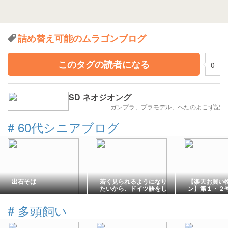
詰め替え可能のムラゴンブログ
このタグの読者になる
0
SD ネオジオング
ガンプラ、プラモデル、へたのよこず記
#
60代シニアブログ
出石そば
若く見られるようになり
【楽天お買い
たいから、ドイツ語をし
ン】第１・２
ゃべろう!?
ポ♪。。
#
多頭飼い