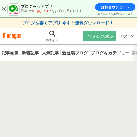
ブログみるアプリ
無料ダウンロード
日本中の
好きなブログ
をすばやく見られます
ムラゴンとはIDが異なります
ブログを書くアプリ 今すぐ無料ダウンロード！
ブログをはじめる
ログイン
検索する
記事画像
新着記事
人気記事
新登場ブログ
ブログ村カテゴリー
閲