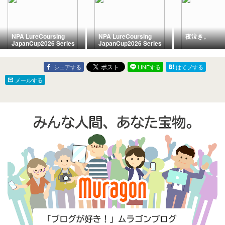
NPA LureCoursing
NPA LureCoursing
夜泣き。
JapanCup2026 Series
JapanCup2026 Series
7th 千葉に参加する そ
7th 千葉に参加する そ
の④
の③
シェアする
LINEする
はてブする
メールする