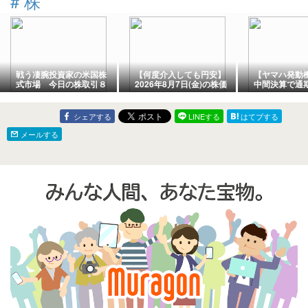
#
株
戦う凄腕投資家の米国株
【何度介入しても円安】
【ヤマハ発動機(
式市場 今日の株取引８
2026年8月7日(金)の株価
中間決算で通
月５日
推移(5分足チャート)と市
正！ストップ
況
売りせずガチ
った
シェアする
LINEする
はてブする
メールする