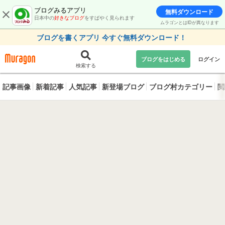
ブログみるアプリ
無料ダウンロード
日本中の
好きなブログ
をすばやく見られます
ムラゴンとはIDが異なります
ブログを書くアプリ 今すぐ無料ダウンロード！
ブログをはじめる
ログイン
検索する
記事画像
新着記事
人気記事
新登場ブログ
ブログ村カテゴリー
閲