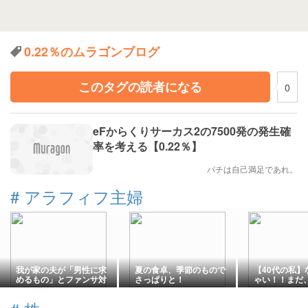
0.22％のムラゴンブログ
このタグの読者になる
0
eFからくりサーカス2の7500発の発生確
率を考える【0.22％】
パチは自己満足であれ。
#
アラフィフ主婦
我が家の夫が「男性に求
夏の食卓、季節のもので
【40代の私】
めるもの」とファンサ対
さっぱりと！
ゃい！！まだ
策
方が勝ち！と
と。