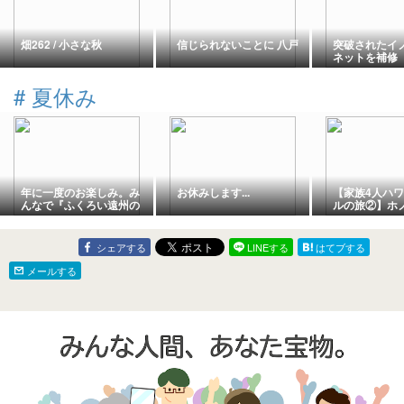
畑262 / 小さな秋
信じられないことに 八戸
突破されたイ
ネットを補修
急処置
#
夏休み
年に一度のお楽しみ。み
お休みします...
【家族4人ハ
んなで『ふくろい遠州の
ルの旅②】ホ
花火』へ
に到着！ドキ
審査
シェアする
LINEする
はてブする
メールする