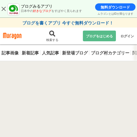
ブログみるアプリ
無料ダウンロード
日本中の
好きなブログ
をすばやく見られます
ムラゴンとはIDが異なります
ブログを書くアプリ 今すぐ無料ダウンロード！
ブログをはじめる
ログイン
検索する
記事画像
新着記事
人気記事
新登場ブログ
ブログ村カテゴリー
閲