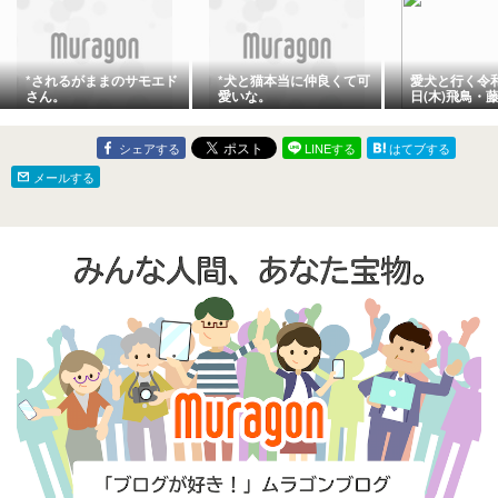
*されるがままのサモエド
*犬と猫本当に仲良くて可
愛犬と行く令和
さん。
愛いな。
日(木)飛鳥・
の町、天気状
大仏殿夜間拝
シェアする
LINEする
はてブする
メールする