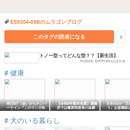
ES9354-69Bのムラゴンブログ
このタグの読者になる
0
トノー型ってどんな型？？【新生活】
ROSHIE-SAPPOROのぼやき
#
健康
明日8/7（金）からナンバ
【令和8年熊本地震】避難
8月5日㈬「又
ーナイン『このマンガ知
所では糖尿病患者の血糖
う。お盆棚経は1
ってる？』キャンペーン
値が悪化しがち！
～」
開始します！
#
犬のいる暮らし