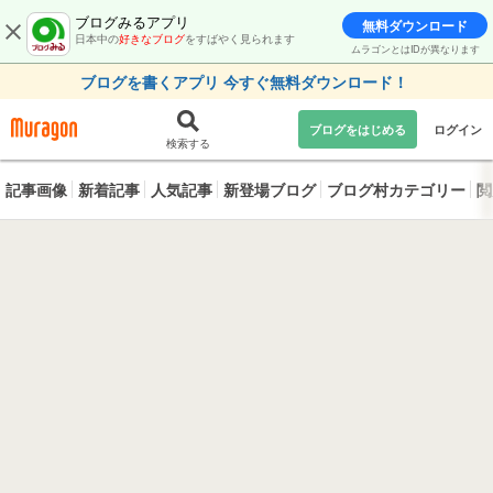
ブログみるアプリ
無料ダウンロード
日本中の
好きなブログ
をすばやく見られます
ムラゴンとはIDが異なります
ブログを書くアプリ 今すぐ無料ダウンロード！
ブログをはじめる
ログイン
検索する
記事画像
新着記事
人気記事
新登場ブログ
ブログ村カテゴリー
閲