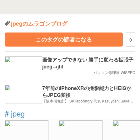
jpegのムラゴンブログ
このタグの読者になる
0
画像アップできない 勝手に変わる拡張子
jpeg→jfif
パソコン修理屋 WISEPC
7年前のiPhoneXRの撮影能力とHEIGか
らJPEG変換
【阪本研究所】 SK laboratory 代表 Kazuyoshi Sakamoto
#
jpeg