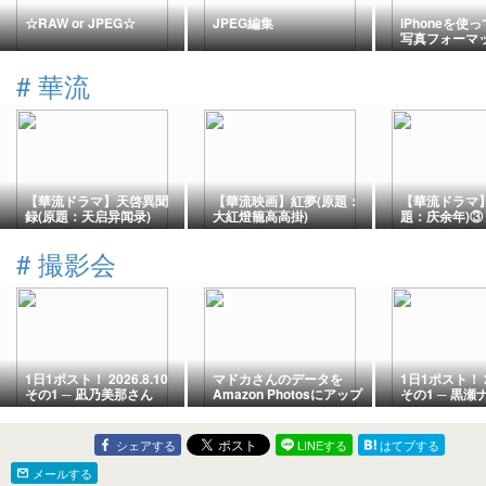
☆RAW or JPEG☆
JPEG編集
iPhoneを使
写真フォーマ
を確認しまし
#
華流
【華流ドラマ】天啓異聞
【華流映画】紅夢(原題：
【華流ドラマ
録(原題：天启异闻录)
大紅燈籠高高掛)
題：庆余年)③
#
撮影会
1日1ポスト！ 2026.8.10
マドカさんのデータを
1日1ポスト！ 20
その1 ─ 凪乃美那さん
Amazon Photosにアップ
その1 ─ 黒瀬
2026.4.14 二子玉川周辺
ロードしました！
2026.7.11 
─
橋周辺 ─
シェアする
LINEする
はてブする
メールする