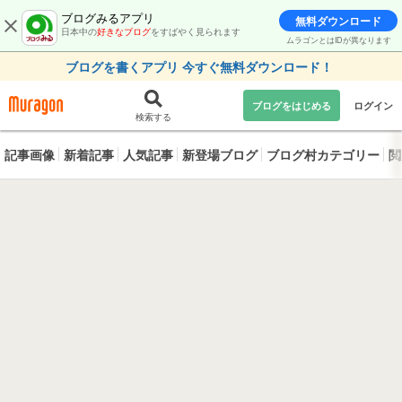
ブログみるアプリ
無料ダウンロード
日本中の
好きなブログ
をすばやく見られます
ムラゴンとはIDが異なります
ブログを書くアプリ 今すぐ無料ダウンロード！
ブログをはじめる
ログイン
検索する
記事画像
新着記事
人気記事
新登場ブログ
ブログ村カテゴリー
閲