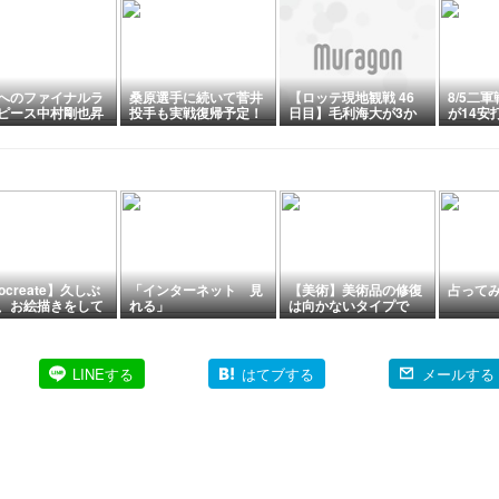
へのファイナルラ
桑原選手に続いて菅井
【ロッテ現地観戦 46
8/5二
ピース中村剛也昇
投手も実戦復帰予定！
日目】毛利海大が3か
が14安
！
終盤戦のチームを支え
月ぶり勝利！小川龍成
選手が1
る存在に！
の走者一掃で9カード
は実戦
ぶり勝ち越し
ocreate】久しぶ
「インターネット 見
【美術】美術品の修復
占ってみた
、お絵描きをして
れる」
は向かないタイプで
。
す。
LINEする
はてブする
メールする