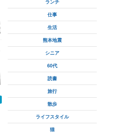
ランチ
仕事
軍戦結果：打線
天敵相手にほとんどチ
【8.5ロッテ戦】毛利
【8.5ファ
生活
打の猛攻！中村
ャンスも作れず連敗(M
モームリ。
復帰に中村
発！桑原選手
-L 16回戦)
砲！
復帰
熊本地震
シニア
60代
20260805
曇りなのに蒸し暑い日
Skeb（スケブ）実績
パフェを食
読書
でした。｜静物デッサ
２
ン・8月チャレンジDa
y126/365日 ラフを修
旅行
正して整える
散歩
ライフスタイル
猫