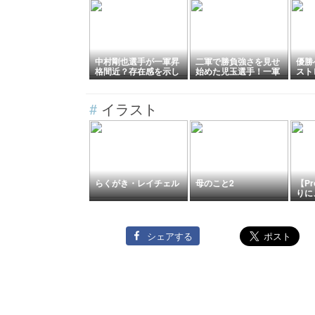
中村剛也選手が一軍昇
二軍で勝負強さを見せ
優勝
格間近？存在感を示し
始めた児玉選手！一軍
スト
て打線に勢いを！
内野争いに加われる
格へ
か？
#
イラスト
らくがき・レイチェル
母のこと2
【Pr
りに
みた
シェアする