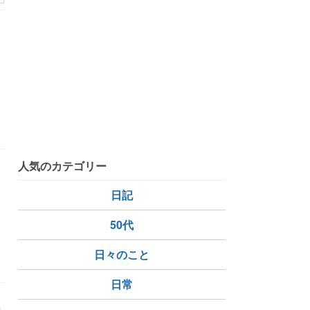
育成優先度
スマホゲーム
人気のカテゴリー
日記
50代
シンクロデバイス
ハーモニーキューブ
日々のこと
日常