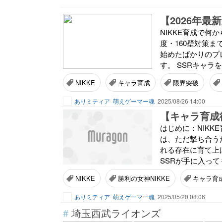
NIKKE育成で
度・160壁対策ま
始めたばかりのプ
す。 SSRキャラ
NIKKE
キャラ育成
限界突破
ありミティア
萌えゲーマー魂
2025/08/26 14:00
はじめに：NIKK
は、ただ撃ち合う
れる存在に育て上
SSRが手に入って
NIKKE
勝利の女神NIKKE
キャラ育
ありミティア
萌えゲーマー魂
2025/05/20 08:06
#
埼玉西武ライオンズ