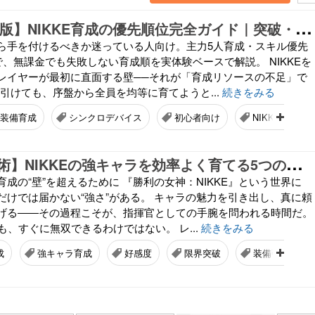
【
2026年最新版】NIKKE育成の優先順位完全ガイド｜突破・装備・スキル強化で失敗しない方法
何から手を付けるべきか迷っている人向け。主力5人育成・スキル優先
で、無課金でも失敗しない育成順を実体験ベースで解説。 NIKKEを
レイヤーが最初に直面する壁──それが「育成リソースの不足」で
を引けても、序盤から全員を均等に育てようと...
続きをみる
装備育成
シンクロデバイス
初心者向け
NIKKE攻略
【
キャラ育成術】NIKKEの強キャラを効率よく育てる5つのステップ
E育成の“壁”を超えるために 『勝利の女神：NIKKE』という世界に
だけでは届かない“強さ”がある。 キャラの魅力を引き出し、真に頼
げる――その過程こそが、指揮官としての手腕を問われる時間だ。
も、すぐに無双できるわけではない。 レ...
続きをみる
成
強キャラ育成
好感度
限界突破
装備強化