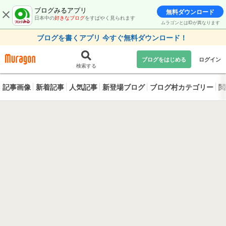
ブログみるアプリ
無料ダウンロード
日本中の
好きなブログ
をすばやく見られます
ムラゴンとはIDが異なります
ブログを書くアプリ 今すぐ無料ダウンロード！
ブログをはじめる
ログイン
検索する
記事画像
新着記事
人気記事
新登場ブログ
ブログ村カテゴリー
閲