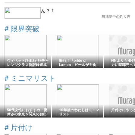
ん？！
無我夢中の釣り吉
#
限界突破
ウィペットひまわり⭐︎チャ
啜れ！『pride of
NNよりもHH
レンジクラス新記録達成
Lamen』ビールが主食！
カに喧嘩売っ
拉麺男のマッチアップら
ゃないよ）
ーめん2026.5⑥
#
ミニマリスト
50代女性におすすめ・夏
10年後のわたしはミニマ
片付けにやっ
休みの東京＆関東のお出
リスト
かけ先、運気アップのス
ポット５選
#
片付け