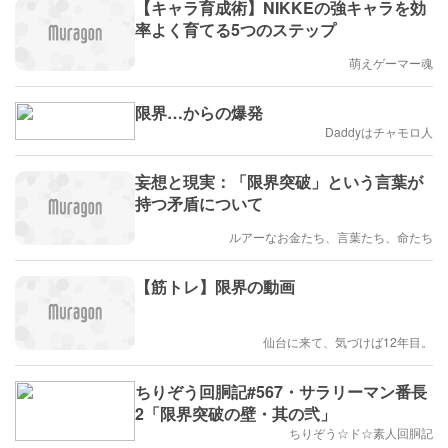
【キャラ育成術】NIKKEの強キャラを効
率よく育てる5つのステップ
萌えゲーマー魂
限界…からの爆発
Daddyはチャモロ人
妄想と現実：「限界突破」という言葉が
持つ矛盾について
ルアーなお金たち、言葉たち、命たち
【筋トレ】限界の動画
仙台に来て、気づけば12年目。
ちりぞう回胴記#567・サラリーマン番長
2「限界突破の壁・其の弐」
ちりぞう☆ド☆素人回胴記