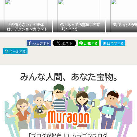
「面倒くさい」の正体
色々あって汚部屋に逆戻
気づいた人が
は、アクションカウント
り(＾ω＾;)
シェアする
LINEする
はてブする
メールする