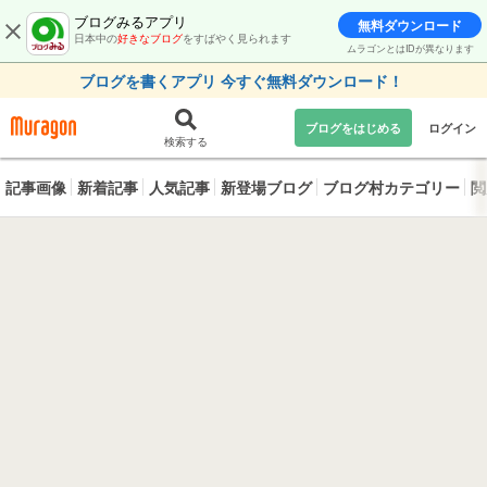
ブログみるアプリ
無料ダウンロード
日本中の
好きなブログ
をすばやく見られます
ムラゴンとはIDが異なります
ブログを書くアプリ 今すぐ無料ダウンロード！
ブログをはじめる
ログイン
検索する
記事画像
新着記事
人気記事
新登場ブログ
ブログ村カテゴリー
閲