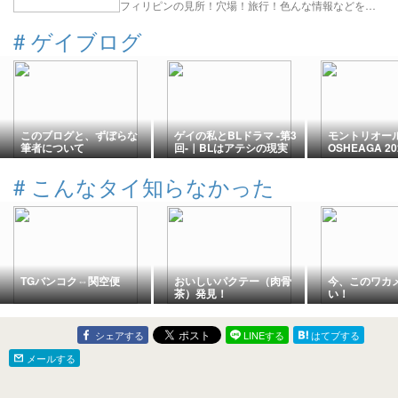
フィリピンの見所！穴場！旅行！色んな情報などを共有しよう
#
ゲイブログ
このブログと、ずぼらな
ゲイの私とBLドラマ -第3
モントリオー
筆者について
回-｜BLはアテシの現実
OSHEAGA 2
逃避なのか
YOASOBIが
ばよかったか
#
こんなタイ知らなかった
TGバンコク⇔関空便
おいしいパクテー（肉骨
今、このワカ
茶）発見！
い！
シェアする
LINEする
はてブする
メールする