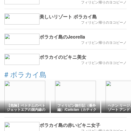
フィリピン帰りのヨコピーノ
美しいリゾート ボラカイ島
フィリピン帰りのヨコピーノ
ボラカイ島のJeorella
フィリピン帰りのヨコピーノ
ボラカイのビキニ美女
フィリピン帰りのヨコピーノ
#
ボラカイ島
【危険】ベトナ厶のベト
フィリピン旅行記（番外
ヘナン リージ
ジェットエアの国内線の
編）/Caticlan（カティク
ゾート アンド
予約変更がひどすぎて絶
ラン）からBoracay（ボ
（2017年1月
句！
ラカイ）島へ（2017年1
旧ブログから
月） ＊旧ブログから転
リピン/ボラカ
ボラカイ島の赤いビキニ女子
載 ボラカイ島にたどり
ートホテル
着く前までに、あと少
フィリピン帰りのヨコピーノ