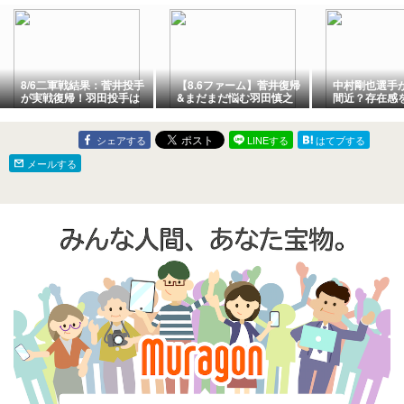
8/6二軍戦結果：菅井投手
【8.6ファーム】菅井復帰
中村剛也選手
が実戦復帰！羽田投手は
&まだまだ悩む羽田慎之
間近？存在感
またも制球定まらず
介。
線に勢いを！
シェアする
LINEする
はてブする
メールする