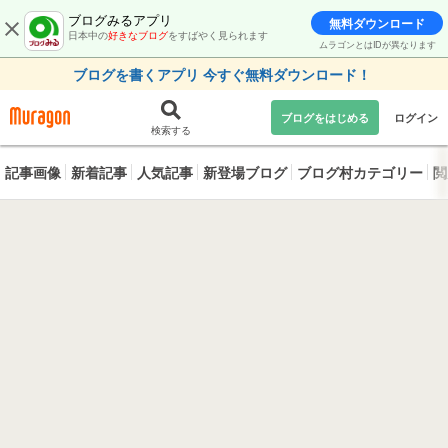
ブログみるアプリ
無料ダウンロード
日本中の
好きなブログ
をすばやく見られます
ムラゴンとはIDが異なります
ブログを書くアプリ 今すぐ無料ダウンロード！
ブログをはじめる
ログイン
検索する
記事画像
新着記事
人気記事
新登場ブログ
ブログ村カテゴリー
閲