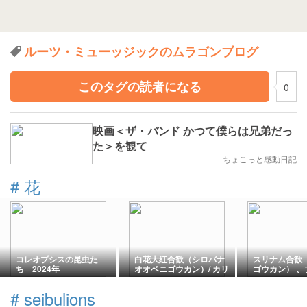
ルーツ・ミューッジックのムラゴンブログ
このタグの読者になる
0
映画＜ザ・バンド かつて僕らは兄弟だっ
た＞を観て
ちょこっと感動日記
#
花
コレオプシスの昆虫た
白花大紅合歓（シロバナ
スリナム合歓
ち 2024年
オオベニゴウカン）/ カリ
ゴウカン） 、
アンドラ・ハエマトケフ
ンガーデンの
ァラ・アルバ
池のほとりで
#
seibulions