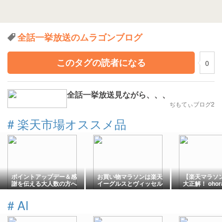
全話一挙放送のムラゴンブログ
このタグの読者になる
0
全話一挙放送見ながら、、、
ぢもてぃブログ2
#
楽天市場オススメ品
ポイントアップデー＆感
お買い物マラソンは楽天
【楽天マラソ
謝を伝える大人数の方へ
イーグルスとヴィッセル
大正解！ oho
のギフト選び♩
神戸のダブル勝利で激ア
ットが想像以
ツの展開！？
#
AI