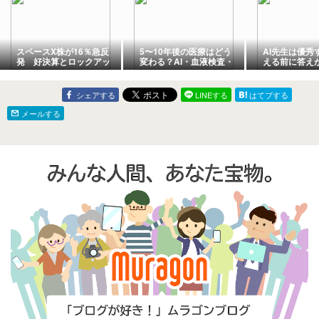
スペースX株が16％急反
5〜10年後の医療はどう
AI先生は優秀
発 好決算とロックアッ
変わる？AI・血液検査・
える前に答え
プ解除後に見えた次の成
GLP-1製剤が切り開く予
長局面
防医療の未来
シェアする
LINEする
はてブする
メールする