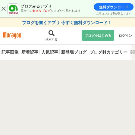
ブログみるアプリ
無料ダウンロード
日本中の
好きなブログ
をすばやく見られます
ムラゴンとはIDが異なります
ブログを書くアプリ 今すぐ無料ダウンロード！
ブログをはじめる
ログイン
検索する
記事画像
新着記事
人気記事
新登場ブログ
ブログ村カテゴリー
閲