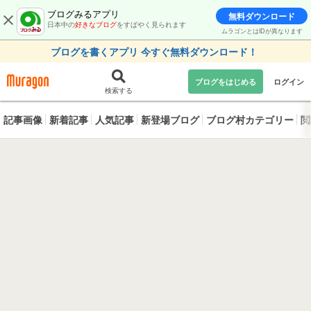
ブログみるアプリ
無料ダウンロード
日本中の
好きなブログ
をすばやく見られます
ムラゴンとはIDが異なります
ブログを書くアプリ 今すぐ無料ダウンロード！
ブログをはじめる
ログイン
検索する
記事画像
新着記事
人気記事
新登場ブログ
ブログ村カテゴリー
閲