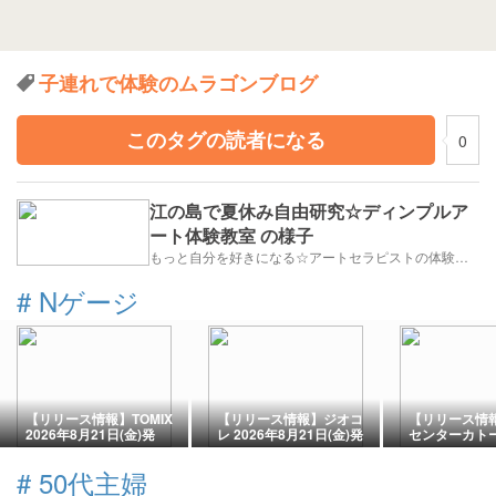
子連れで体験のムラゴンブログ
このタグの読者になる
0
江の島で夏休み自由研究☆ディンプルア
ート体験教室 の様子
もっと自分を好きになる☆アートセラピストの体験教室「でぃんぷる湘南」
#
Nゲージ
【リリース情報】TOMIX
【リリース情報】ジオコ
【リリース情
2026年8月21日(金)発
レ 2026年8月21日(金)発
センターカトー 
売 JR 奥羽本線なつかし
売 鉄コレ 西日本鉄道
月22日(土)
の板谷峠客車列車ほか
7050形貝塚線、伊予鉄道
行2100系タイ
#
50代主婦
トミックス
2000形Ｄ（モハ2003・
パーツ各種 K