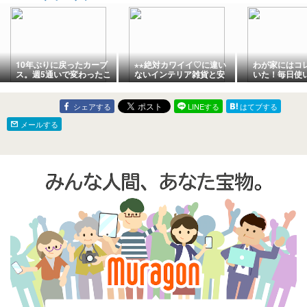
新塗装）ほか
10年ぶりに戻ったカーブ
⋆⋆絶対カワイイ♡に違い
わが家にはコ
ス。週5通いで変わったこ
ないインテリア雑貨と安
いた！毎日使
と・変わらないこと
すぎて震えたサイゼリ
付きボウルが
ア！！ ⋆⋆
シェアする
LINEする
はてブする
メールする