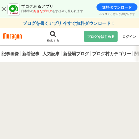
ブログみるアプリ
無料ダウンロード
日本中の
好きなブログ
をすばやく見られます
ムラゴンとはIDが異なります
ブログを書くアプリ 今すぐ無料ダウンロード！
ブログをはじめる
ログイン
検索する
記事画像
新着記事
人気記事
新登場ブログ
ブログ村カテゴリー
閲