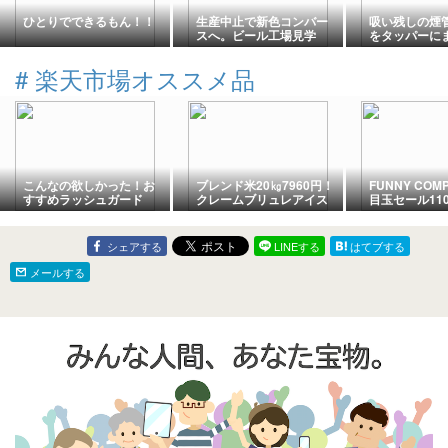
ひとりでできるもん！！
生産中止で新色コンバー
吸い残しの煙
スへ。ビール工場見学
をタッパーに
ッケージを断捨
年8月】
#
楽天市場オススメ品
こんなの欲しかった！お
ブレンド米20㎏7960円！
FUNNY COM
すすめラッシュガード
クレームブリュレアイス
目玉セール11
半額！
シェアする
LINEする
はてブする
メールする