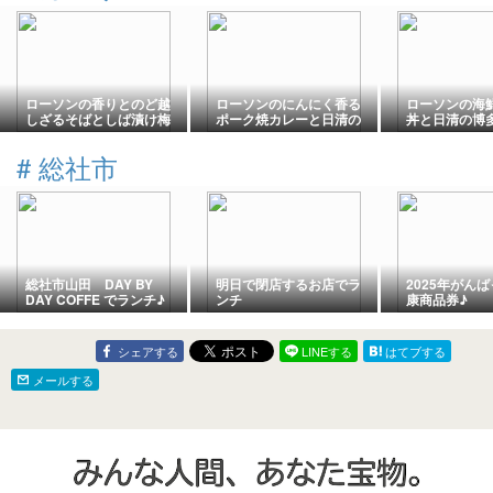
ローソンの香りとのど越
ローソンのにんにく香る
ローソンの海
しざるそばとしば漬け梅
ポーク焼カレーと日清の
丼と日清の博
おかかおにぎりと梅しそ
京うどん
大根わかめおにぎり
#
総社市
総社市山田 DAY BY
明日で閉店するお店でラ
2025年がん
DAY COFFE でランチ♪
ンチ
康商品券♪
シェアする
LINEする
はてブする
メールする