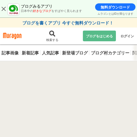
ブログみるアプリ
無料ダウンロード
日本中の
好きなブログ
をすばやく見られます
ムラゴンとはIDが異なります
ブログを書くアプリ 今すぐ無料ダウンロード！
ブログをはじめる
ログイン
検索する
記事画像
新着記事
人気記事
新登場ブログ
ブログ村カテゴリー
閲