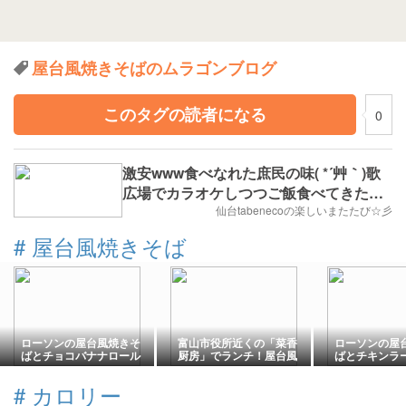
屋台風焼きそばのムラゴンブログ
このタグの読者になる
0
激安www食べなれた庶民の味( *´艸｀)歌
広場でカラオケしつつご飯食べてきたじ
ょ(๑ÒωÓ๑)
仙台tabenecoの楽しいまたたび☆彡
#
屋台風焼きそば
ローソンの屋台風焼きそ
富山市役所近くの「菜香
ローソンの屋
ばとチョコバナナロール
厨房」でランチ！屋台風
ばとチキンラー
焼きそばとレタスチャー
こみ飯を！！
ハン！
#
カロリー