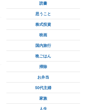
読書
思うこと
株式投資
映画
国内旅行
晩ごはん
掃除
お弁当
50代主婦
家族
人生