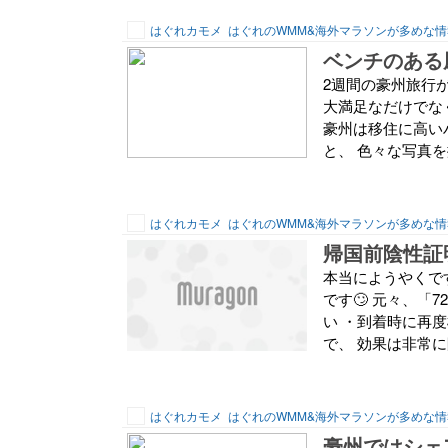
はぐれカモメ
はぐれのWMM&海外マラソンが多めな情
ベンチのある
2週間の豪州旅行
大満足なだけでなく
豪州は移住に高い
と、 色々な写真を
はぐれカモメ
はぐれのWMM&海外マラソンが多めな情
帰国前陰性証
本当にようやくで
です🙄 元々、「
い ・到着時に再
で、 効果は非常に
はぐれカモメ
はぐれのWMM&海外マラソンが多めな情
豪州ではシェ