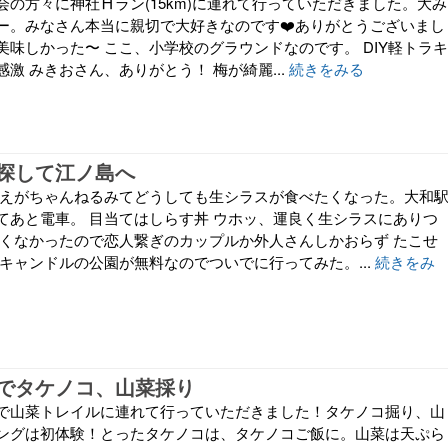
の方々に神社⛩️ラン(15km)に連れて行っていただきました。大み
ー。みなさん本当に親切で大好きなのです❤️ありがとうございまし
美味しかった〜 ここ、小学校のグラウンドなのです。 DIY軽トラキ
激 みきおさん、ありがとう！ 梅が綺麗...
続きをみる
探して江ノ島へ
 えがちゃんねるみてどうしても生シラスが食べたくなった。大和
てあと電車。 目当てはしらす丼 ウホッ、運良く生シラスにありつ
良くなかったので恋人繋ぎのカップルか外人さんしかおらず たこせ
キャンドルの公園が無料なのでついでに行ってみた。...
続きをみ
でタケノコ、山菜採り
で山菜トレイルに連れて行っていただきました！タケノコ掘り、山
ングは初体験！とったタケノコは、タケノコご飯に。山菜は天ぷら