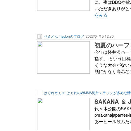
に。夜はBBQや
いただきありがと
をみる
りえどん
riedonのブログ
2023/04/15 12:30
初夏のハーフ
今年は軽井沢ハー
指す」 という目
そうな大会がない
既にかなり高温なの
はぐれカモメ
はぐれのWMM&海外マラソンが多めな情
SAKANA ＆
代々木公園のSAKANA 
p/sakanajap
あービール飲みたい