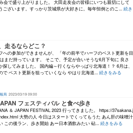
飲み会で盛り上がりました。 大田走友会の皆様にいつも親切にして
うございます。すっかり茨城県が大好きに。毎年恒例とのこ...
続き
、走るならどこ？
フへの参加ができませんが、 「年の前半でハーフのベスト更新を
標はまだ持っています。 そこで、予定が合いそうな6月下旬に 良さ
か探してみました。 国内編～行くならやっぱり北海道！？ 6月は、
で ベスト更新を狙っていくなら やはり北海道...
続きをみる
報局
2023/03/19 09:00
 JAPAN フェスティバル と食べ歩き
＆ JAPAN FESTIVAL 2023 行ってきました。 https://37sakana.
anfes/index.html 大勢の人 今日はスタートでくってもうた あん肝の味噌汁
 この後ラン、歩き開始 あー日本酒飲みたい 砧...
続きをみる