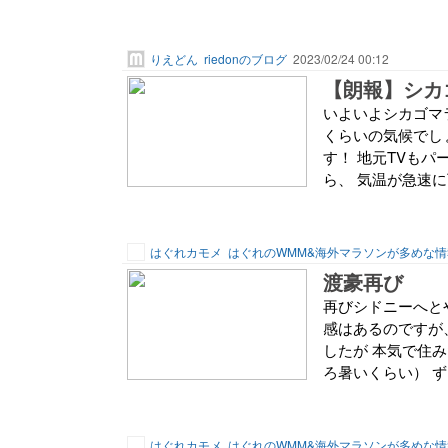
りえどん
riedonのブログ
2023/02/24 00:12
【朗報】シカ
いよいよシカゴマラ
くらいの気候でし
す！ 地元TVもパ
ら、 気温が急速に下
はぐれカモメ
はぐれのWMM&海外マラソンが多めな情
渡豪再び
再びシドニーへと
感はあるのですが
したが 本気で住
ろ暑いくらい） ず
はぐれカモメ
はぐれのWMM&海外マラソンが多めな情