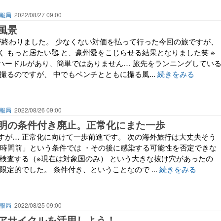
報局
2022/08/27 09:00
風景
が終わりました。 少なくない対価を払って行った今回の旅ですが、
 もっと居たい🥰 と、豪州愛をこじらせる結果となりました笑 ※
ハードルがあり、簡単ではありません… 旅先をランニングしてい
撮るのですが、 中でもベンチとともに撮る風...
続きをみる
報局
2022/08/26 09:00
明の条件付き廃止。正常化にまた一歩
すが… 正常化に向けて一歩前進です。 次の海外旅行は大丈夫そう
72時間前」という条件では ・その後に感染する可能性を否定できな
度検査する（※現在は対象国のみ） という大きな抜け穴があったの
限定的でした。 条件付き、ということなので ...
続きをみる
報局
2022/08/25 09:00
アサイクルを活用しよう！