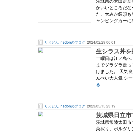
茨城県の太田走友会
かいいところだな
た。大みか饅頭も
ャンピングカーに感
りえどん
riedonのブログ
2024/02/29 00:01
生シラス丼を
土曜日は江ノ島へ
までダラダラ走っ
けました。 天気
んべい大人気 シー
る
りえどん
riedonのブログ
2023/05/15 23:19
茨城県日立市
茨城県常陸太田市
菜採り、ボルダリ