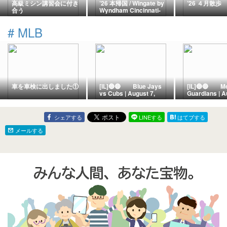
高級ミシン講習会に付き
’26 本帰国 / Wingate by
’26 ４月散歩
合う
Wyndham Cincinnati-
Blue Ash
#
MLB
車を車検に出しました①
[IL]🔵🔴 Blue Jays
[IL]🔵🔴 Me
vs Cubs | August 7,
Guardians | A
2026 | Wrigley Field
2026 | Progre
ー Miracle at Wrigley!
Field ー Th
Cubs Exploit 11th-Inning
Avalanche! L
シェアする
LINEする
はてブする
Error to Complete 3-2
Torrens Power
Walk-Off Heist Against
13-Run Rout 
メールする
the Jays
Guardians