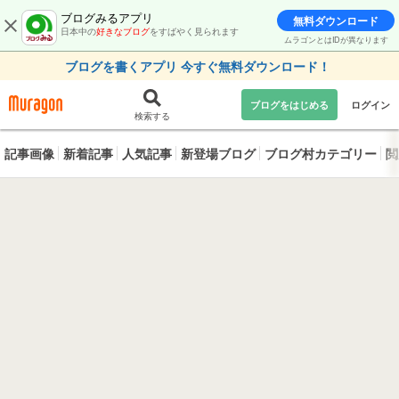
ブログみるアプリ
無料ダウンロード
日本中の
好きなブログ
をすばやく見られます
ムラゴンとはIDが異なります
ブログを書くアプリ 今すぐ無料ダウンロード！
ブログをはじめる
ログイン
検索する
記事画像
新着記事
人気記事
新登場ブログ
ブログ村カテゴリー
閲