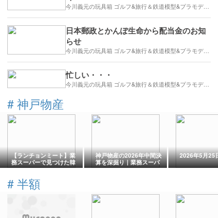
今川義元の玩具箱 ゴルフ&旅行＆鉄道模型&プラモデル&株式投資
日本郵政とかんぽ生命から配当金のお知
らせ
今川義元の玩具箱 ゴルフ&旅行＆鉄道模型&プラモデル&株式投資
忙しい・・・
今川義元の玩具箱 ゴルフ&旅行＆鉄道模型&プラモデル&株式投資
#
神戸物産
【ランチョンミート】業
神戸物産の2026年中間決
2026年5月2
務スーパーで見つけた韓
算を深掘り｜業務スーパ
国産ランチョンミート！
ーは値上げ時代になぜ強
さっぱり食べやすい新し
い？
#
半額
い味に出会った！【缶
詰】