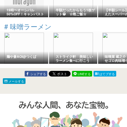
19時〜オーシバル
半額だったからもう1枚ゲ
【半額シール
50%OFF！キャンパスト
ット😁 ☆晩ご飯☆
えたスーパー
ートバック
コロッケの夕
翌日の節約弁
#
味噌ラーメン
麺や蒼AOI@つくば
ストライク軒 美味しい
味噌屋 蔵之介
ラーメン食べに行こう
せゴロ肉味噌
シェアする
LINEする
はてブする
メールする