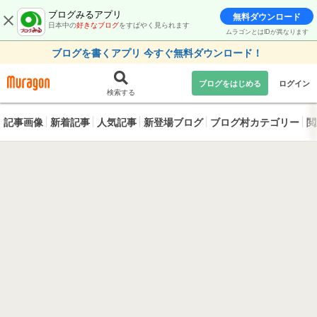
ブログみるアプリ
無料ダウンロード
日本中の
好きなブログ
をすばやく見られます
ムラゴンとはIDが異なります
ブログを書くアプリ 今すぐ無料ダウンロード！
ブログをはじめる
ログイン
検索する
記事画像
新着記事
人気記事
新登場ブログ
ブログ村カテゴリー
閲