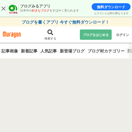
ブログみるアプリ
無料ダウンロード
日本中の
好きなブログ
をすばやく見られます
ムラゴンとはIDが異なります
ブログを書くアプリ 今すぐ無料ダウンロード！
ブログをはじめる
ログイン
検索する
記事画像
新着記事
人気記事
新登場ブログ
ブログ村カテゴリー
閲