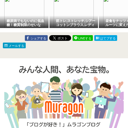
糖尿病でもないのに低血
筋トレ,ストレッチ,シアー
昼食をナッツ
糖！糖質制限のせいな
コットンブラウス,レディ
ルーツに変え
の？
ース,食のコントロール等
の仕事がラク
51歳配送ドラ
感。
シェアする
LINEする
はてブする
メールする