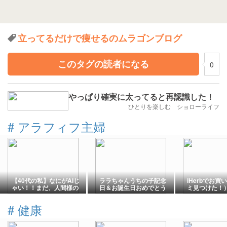
立ってるだけで痩せるのムラゴンブログ
このタグの読者になる
0
やっぱり確実に太ってると再認識した！
ひとりを楽しむ ショローライフ
#
アラフィフ主婦
【40代の私】なにがAIじ
ララちゃんうちの子記念
iHerbでお
ゃい！！まだ、人間様の
日＆お誕生日おめでとう
ミ見つけた！
方が勝ち！と思ったこ
と。
#
健康