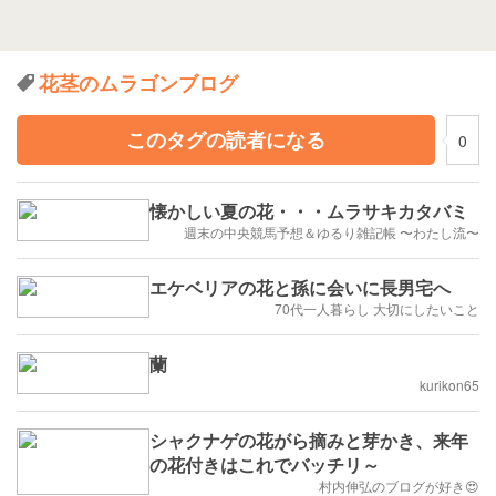
花茎のムラゴンブログ
このタグの読者になる
0
懐かしい夏の花・・・ムラサキカタバミ
週末の中央競馬予想＆ゆるり雑記帳 〜わたし流〜
エケベリアの花と孫に会いに長男宅へ
70代一人暮らし 大切にしたいこと
蘭
kurikon65
シャクナゲの花がら摘みと芽かき、来年
の花付きはこれでバッチリ～
村内伸弘のブログが好き😍