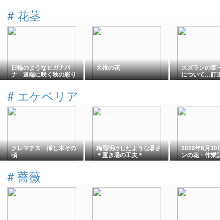
#
花茎
日輪のようなヒガナバ
大根の花
スズランの葉
ナ 道端に咲く秋の彩り
について…訂
#
エケベリア
クレマチス 挿し木その
梅雨明けしたような暑さ
2026年6月3
頃
＊置き場の工夫＊
ンの花・作業
ベリア
#
薔薇