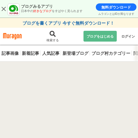
ブログみるアプリ
無料ダウンロード
日本中の
好きなブログ
をすばやく見られます
ムラゴンとはIDが異なります
ブログを書くアプリ 今すぐ無料ダウンロード！
ブログをはじめる
ログイン
検索する
記事画像
新着記事
人気記事
新登場ブログ
ブログ村カテゴリー
閲