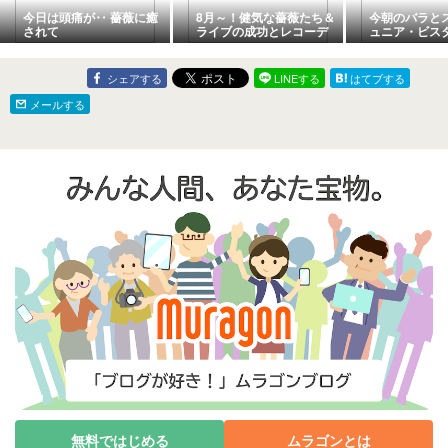
今日は頭痛が‥ 薔薇に癒
8月～！健気な薔薇たち＆
今朝のバラと
されて
ライブの成功とレコーデ
ュニア・ビス
ィングと告知。
シェアする
LINEする
はてブする
メールする
無料ではじめる
ムラゴンとは