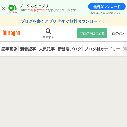
ブログみるアプリ
無料ダウンロード
日本中の
好きなブログ
をすばやく見られます
ムラゴンとはIDが異なります
ブログを書くアプリ 今すぐ無料ダウンロード！
ブログをはじめる
ログイン
検索する
記事画像
新着記事
人気記事
新登場ブログ
ブログ村カテゴリー
閲