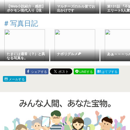
【Web小説紹介・感想】
マルチーズのルル皆でお
第131話 『
ポケモン現代入り【現
出かけです
エリート5人
実・憑依転生・掲示板】
ン国に灯る孤
と大帝を救う
#
写真日記
スポートの方
たまには通常（？）と異
ナポリグルメ🍕
あぁ～～～っ
なる写真を。
シェアする
LINEする
はてブする
メールする