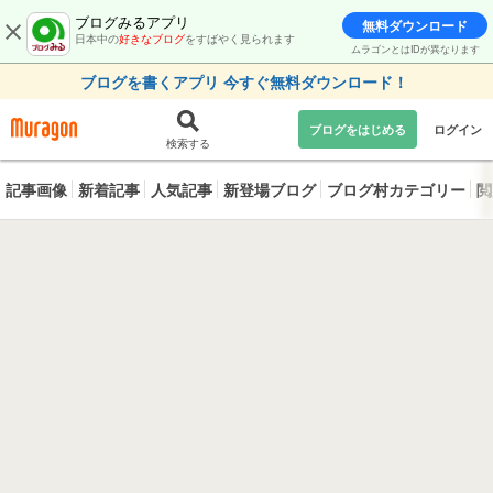
ブログみるアプリ
無料ダウンロード
日本中の
好きなブログ
をすばやく見られます
ムラゴンとはIDが異なります
ブログを書くアプリ 今すぐ無料ダウンロード！
ブログをはじめる
ログイン
検索する
記事画像
新着記事
人気記事
新登場ブログ
ブログ村カテゴリー
閲