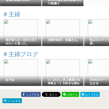
り粕漬け
#
主婦
体が柔らかい自分を見て
主婦の味方、生協さん。
私はセルフジ
みたいと思った。
派。
#
主婦ブログ
女子会
⋆⋆【わたし史上最高の出
DAISOのア
来映え！】大好きな桃を
はまる
使って丸ごとケーキの完
成(*Ü*)⋆⋆
シェアする
LINEする
はてブする
メールする