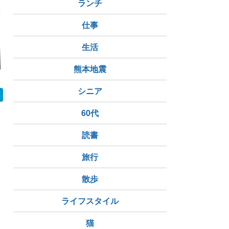
ランチ
仕事
生活
り具の寺田さん
ピンクのハイビスカス
【シニアの暮らし】お
大人のピア
が咲きました！
すすめのダイエット？
69回目 
熊本地震
パスタ‼️おひとりさま
桃のスイー
レストラン。。
シニア
60代
読書
旅行
散歩
ライフスタイル
猫