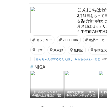
こんにちはゼ
3月31日をもっ
を告げ(食べ納め
月31日はゼッテリ
⭐ 半年前の昨年秋
ゼッテリア
ZETTERIA
絶品バーガ
日本
東京都
板橋区
板橋区大
みらちゃん🍨💚るるたん推し
みらちゃんわーるど
202
#
NISA
【仕込みチャンス！】
米国では投信・ETFの
1日
今後の上方修正が『ほ
54％がインデックス型
ス！
ぼ確定的』に思える5
おひ
つの高配当株
資結