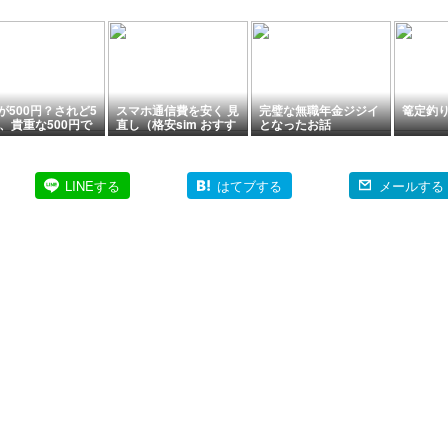
が500円？されど5
スマホ通信費を安く 見
完璧な無職年金ジジイ
篭定釣
円、貴重な500円で
直し（格安sim おすす
となったお話
め）
LINEする
はてブする
メールする