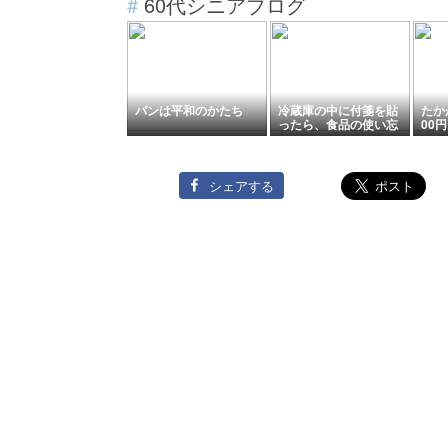
#
60代シニアブログ
パンは平和のかたち
冷蔵庫の中に付箋を貼
たか
ったら、食品の使い忘
00
れが減りました
す
シェアする