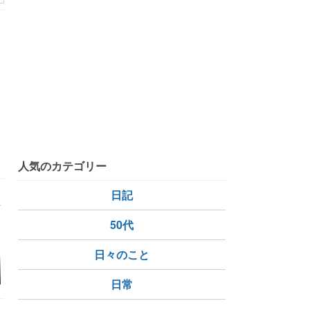
ー
ロッテリア
LOTTERIA
ファストフード
墨田区
墨田区錦糸
錦糸町駅
人気のカテゴリー
日記
50代
日々のこと
】花丸満点でお
7月の投資結果【40代
今日と昨日のしょぼト
新NISAの
！優秀株主優待
おひとりさまFIREの資
レ！決算怖いよね～編
で高配当株
日常
5【株主優待】
産運用ロボフォリオよ
当非課税の
】
り】
使い方