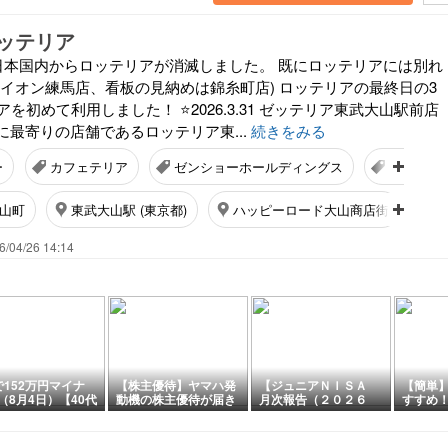
ッテリア
て日本国内からロッテリアが消滅しました。 既にロッテリアには別れ
はイオン練馬店、看板の見納めは錦糸町店) ロッテリアの最終日の3
アを初めて利用しました！ ⭐2026.3.31 ゼッテリア東武大山駅前店
に最寄りの店舗であるロッテリア東...
続きをみる
ー
カフェテリア
ゼンショーホールディングス
ゼンショ
山町
東武大山駅 (東京都)
ハッピーロード大山商店街
6/04/26 14:14
で152万円マイナ
【株主優待】ヤマハ発
【ジュニアＮＩＳＡ
【簡単
（8月4日）【40代
動機の株主優待が届き
月次報告（２０２６
すすめ
とりさまFIREの投
ました
年 ７月）】
ベスト2
果】
【貯金